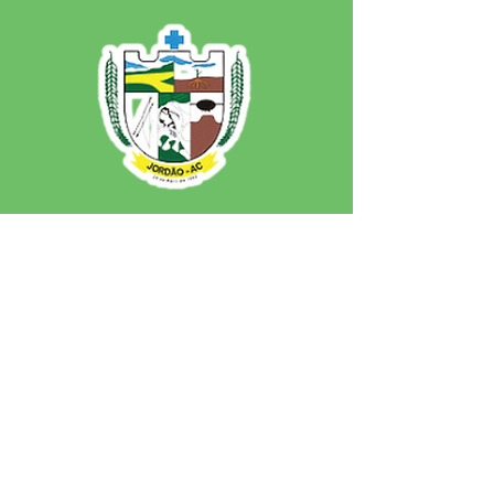
SERVIÇO DE ATENDIMENTO AO 
CIDADÃO (SIC) E OUVIDORIA
Prefeitura de Jordão - Estado do 
Acre
CNPJ 84.306.497/0001-60
💻Acesso online: 
SIC 
| 
Fale Conosco
 | 
Ouvidoria
 | 
Portal de Transparência
 | 
Mapa do Site
📱Fone: +55 (68)
99251-0013
(Gabinete 
do Prefeito)