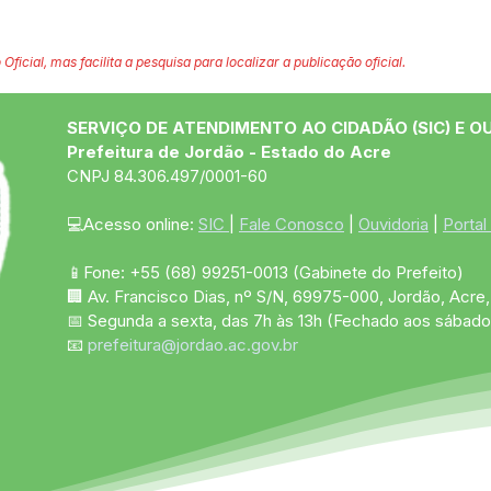
 Oficial, mas facilita a pesquisa para localizar a publicação oficial.
SERVIÇO DE ATENDIMENTO AO CIDADÃO (SIC) E O
Prefeitura de Jordão - Estado do Acre
CNPJ 84.306.497/0001-60
💻Acesso online: 
SIC 
| 
Fale Conosco
 | 
Ouvidoria
 | 
Portal
📱Fone: +55 (68)
99251-0013
(Gabinete do Prefeito)
🏢 Av. Francisco Dias, nº S/N, 69975-000, Jordão, Acre, 
📅 Segunda a sexta, das 7h às 13h (Fechado aos sábado
📧 
prefeitura@jordao.ac.gov.br