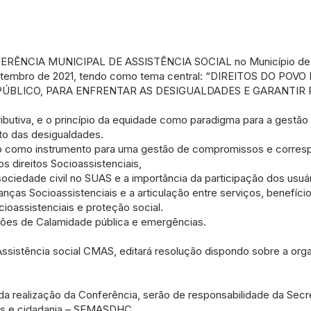
ONFERÊNCIA MUNICIPAL DE ASSISTÊNCIA SOCIAL no Município de 
e Setembro de 2021, tendo como tema central: “DIREITOS DO POV
ÚBLICO, PARA ENFRENTAR AS DESIGUALDADES E GARANTIR 
ributiva, e o princípio da equidade como paradigma para a gestão 
to das desigualdades.
to como instrumento para uma gestão de compromissos e corres
os direitos Socioassistenciais,
a sociedade civil no SUAS e a importância da participação dos usuár
nças Socioassistenciais e a articulação entre serviços, benefício
ioassistenciais e proteção social.
ções de Calamidade pública e emergências.
Assistência social CMAS, editará resolução dispondo sobre a orga
a realização da Conferência, serão de responsabilidade da Secre
nos e cidadania – SEMASDHC.