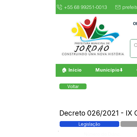
+55 68 99251-0013
prefei
O
🏠 Início
Município⬇️
Voltar
Decreto 026/2021 - IX 
Legislação
Número do Diário: