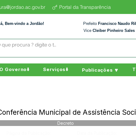
tura@jordao.ac.gov.br
Portal da Transparência
lá, Bem-vindo a Jordão!
Prefeito
Francisco Naudo Ri
Vice
Cleiber Pinheiro Sales
O Governo⬇️
Serviços⬇️
T
Publicações 🔽
Conferência Municipal de Assistência Soci
Decreto
Página da Publicação:
Data da Publicação: