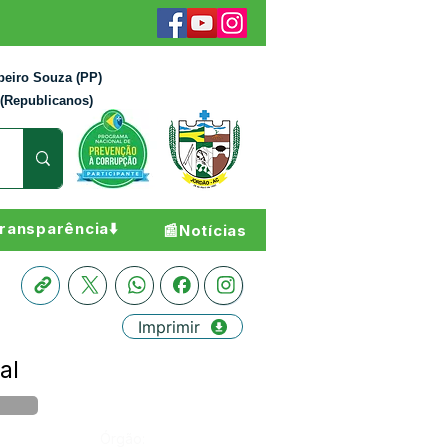
beiro Souza (PP)
 (Republicanos)
ransparência⬇️
📰Notícias
Imprimir
al
Órgão: