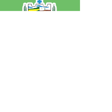
SERVIÇO DE ATENDIMENTO AO 
CIDADÃO (SIC) E OUVIDORIA
Prefeitura de Jordão - Estado do 
Acre
CNPJ 84.306.497/0001-60
💻Acesso online: 
SIC 
| 
Fale Conosco
 | 
Ouvidoria
 | 
Portal de Transparência
 | 
Mapa do Site
📱Fone: +55 (68)
99251-0013
(Gabinete 
do Prefeito)
🏢 Av. Francisco Dias, nº S/N, 69975-