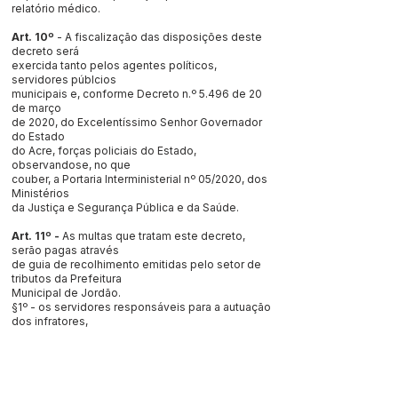
relatório médico.
Art. 10º
- A fiscalização das disposições deste
decreto será
exercida tanto pelos agentes políticos,
servidores públcios
municipais e, conforme Decreto n.º 5.496 de 20
de março
de 2020, do Excelentíssimo Senhor Governador
do Estado
do Acre, forças policiais do Estado,
observandose, no que
couber, a Portaria Interministerial nº 05/2020, dos
Ministérios
da Justiça e Segurança Pública e da Saúde.
Art. 11º -
As multas que tratam este decreto,
serão pagas através
de guia de recolhimento emitidas pelo setor de
tributos da Prefeitura
Municipal de Jordão.
§1º - os servidores responsáveis para a autuação
dos infratores,
será de competencia do setor de vigilancia em
saúde;
§2º - O Não pagamento das referidas multas,
acarretará a
negativação do nome do intrator junto a