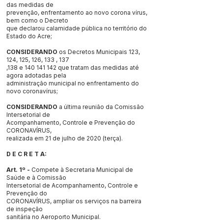
das medidas de
prevenção, enfrentamento ao novo corona vírus,
bem como o Decreto
que declarou calamidade pública no território do
Estado do Acre;
CONSIDERANDO
os Decretos Municipais 123,
124, 125, 126, 133 , 137
,138 e
140 141 142
que tratam das medidas até
agora adotadas pela
administração municipal no enfrentamento do
novo coronavírus;
CONSIDERANDO
a última reunião da Comissão
Intersetorial de
Acompanhamento, Controle e Prevenção do
CORONAVÍRUS,
realizada em 21 de julho de 2020 (terça).
D E C R E T A:
Art. 1º -
Compete à Secretaria Municipal de
Saúde e à Comissão
Intersetorial de Acompanhamento, Controle e
Prevenção do
CORONAVÍRUS, ampliar os serviços na barreira
de inspeção
sanitária no Aeroporto Municipal.