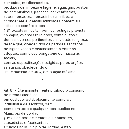
alimentos, medicamentos,
produtos de limpeza e higiene, água, gás, postos
de combustíveis, padarias, conveniências,
supermercados, mercadinhos, minibox e
ccongênere e, demais atividades comerciais
lícitas, do comércio local.
§ 3° excetuam-se também da restrição prevista
no caput, eventos religiosos, como cultos e
demais eventos pertinentes a atividade religiosa,
desde que, obedecidos os padrões sanitários
de higienização e distanciamento entre os
adeptos, com o uso obrigatório de máscaras
faciais,
com as especificações exigidas pelos órgãos
sanitários, obedecendo o
limite máximo de 30%, de lotação máxima
[..........]
Art. 8º - É terminantemente proibido o consumo
de bebida alcoólica
em qualquer estabelecimento comercial,
industrial e de serviços, bem
como em todo e qualquer local público no
Município de Jordão.
§ 1º Os estabelecimentos distribuidores,
atacadistas e fabricantes,
situados no Município de Jordão, estão