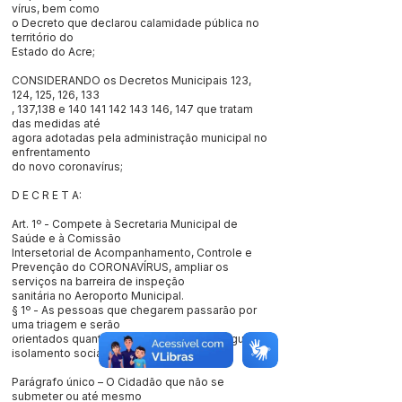
vírus, bem como
o Decreto que declarou calamidade pública no
território do
Estado do Acre;
CONSIDERANDO os Decretos Municipais 123,
124, 125, 126, 133
, 137,138 e
140 141 142 143 146
, 147 que tratam
das medidas até
agora adotadas pela administração municipal no
enfrentamento
do novo coronavírus;
D E C R E T A:
Art. 1º - Compete à Secretaria Municipal de
Saúde e à Comissão
Intersetorial de Acompanhamento, Controle e
Prevenção do CORONAVÍRUS, ampliar os
serviços na barreira de inspeção
sanitária no Aeroporto Municipal.
§ 1º - As pessoas que chegarem passarão por
uma triagem e serão
orientados quanto, aos cuidados a ser seguido e
isolamento social.
Parágrafo único – O Cidadão que não se
submeter ou até mesmo