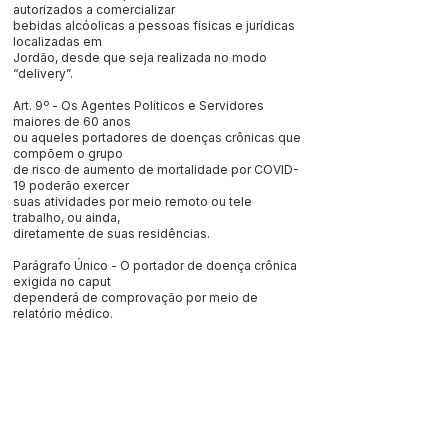
autorizados a comercializar
bebidas alcóolicas a pessoas físicas e jurídicas
localizadas em
Jordão, desde que seja realizada no modo
“delivery”.
Art. 9º - Os Agentes Políticos e Servidores
maiores de 60 anos
ou aqueles portadores de doenças crônicas que
compõem o grupo
de risco de aumento de mortalidade por COVID-
19 poderão exercer
suas atividades por meio remoto ou tele
trabalho, ou ainda,
diretamente de suas residências.
Parágrafo Único - O portador de doença crônica
exigida no caput
dependerá de comprovação por meio de
relatório médico.
Art. 10º - A fiscalização das disposições deste
decreto será
exercida tanto pelos agentes políticos,
servidores públcios
municipais e, conforme Decreto n.º 5.496 de 20
de março
de 2020, do Excelentíssimo Senhor Governador