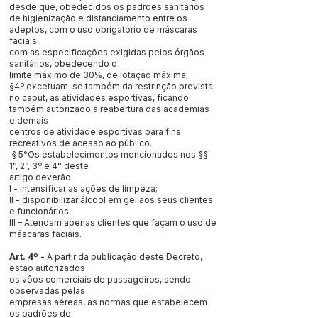
desde que, obedecidos os padrões sanitários
de higienização e distanciamento entre os
adeptos, com o uso obrigatório de máscaras
faciais,
com as especificações exigidas pelos órgãos
sanitários, obedecendo o
limite máximo de 30%, de lotação máxima;
§4º excetuam-se também da restrinção prevista
no caput, as atividades esportivas, ficando
também autorizado a reabertura das academias
e demais
centros de atividade esportivas para fins
recreativos de acesso ao público.
§ 5°Os estabelecimentos mencionados nos §§
1°, 2°, 3º e 4° deste
artigo deverão:
I - intensificar as ações de limpeza;
II - disponibilizar álcool em gel aos seus clientes
e funcionários.
III – Atendam apenas clientes que façam o uso de
máscaras faciais.
Art. 4º -
A partir da publicação deste Decreto,
estão autorizados
os vôos comerciais de passageiros, sendo
observadas pelas
empresas aéreas, as normas que estabelecem
os padrões de