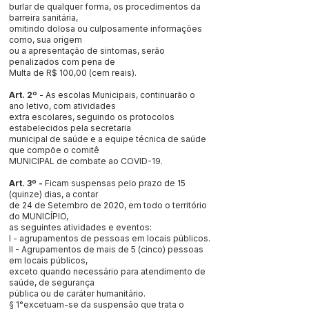
burlar de qualquer forma, os procedimentos da
barreira sanitária,
omitindo dolosa ou culposamente informações
como, sua origem
ou a apresentação de sintomas, serão
penalizados com pena de
Multa de R$ 100,00 (cem reais).
Art. 2º
- As escolas Municipais, continuarão o
ano letivo, com atividades
extra escolares, seguindo os protocolos
estabelecidos pela secretaria
municipal de saúde e a equipe técnica de saúde
que compõe o comitê
MUNICIPAL de combate ao COVID-19.
Art. 3º -
Ficam suspensas pelo prazo de 15
(quinze) dias, a contar
de 24 de Setembro de 2020, em todo o território
do MUNICÍPIO,
as seguintes atividades e eventos:
I - agrupamentos de pessoas em locais públicos.
II - Agrupamentos de mais de 5 (cinco) pessoas
em locais públicos,
exceto quando necessário para atendimento de
saúde, de segurança
pública ou de caráter humanitário.
§ 1°excetuam-se da suspensão que trata o