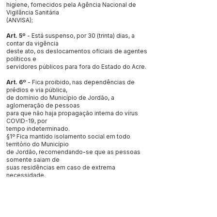
higiene, fornecidos pela Agência Nacional de
Vigilância Sanitária
(ANVISA);
Art. 5º
- Está suspenso, por 30 (trinta) dias, a
contar da vigência
deste ato, os deslocamentos oficiais de agentes
políticos e
servidores públicos para fora do Estado do Acre.
Art. 6º
- Fica proibido, nas dependências de
prédios e via pública,
de domínio do Município de Jordão, a
aglomeração de pessoas
para que não haja propagação interna do vírus
COVID-19, por
tempo indeterminado.
§1º Fica mantido isolamento social em todo
território do Município
de Jordão, recomendando-se que as pessoas
somente saiam de
suas residências em caso de extrema
necessidade.
[............]
Art. 10º
- A fiscalização das disposições deste
decreto será exercida