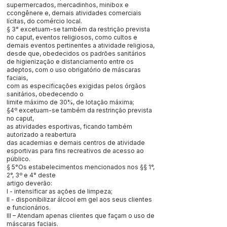
supermercados, mercadinhos, minibox e
ccongênere e, demais atividades comerciais
lícitas, do comércio local.
§ 3° excetuam-se também da restrição prevista
no caput, eventos religiosos, como cultos e
demais eventos pertinentes a atividade religiosa,
desde que, obedecidos os padrões sanitários
de higienização e distanciamento entre os
adeptos, com o uso obrigatório de máscaras
faciais,
com as especificações exigidas pelos órgãos
sanitários, obedecendo o
limite máximo de 30%, de lotação máxima;
§4º excetuam-se também da restrinção prevista
no caput,
as atividades esportivas, ficando também
autorizado a reabertura
das academias e demais centros de atividade
esportivas para fins recreativos de acesso ao
público.
§ 5°Os estabelecimentos mencionados nos §§ 1°,
2°, 3º e 4° deste
artigo deverão:
I - intensificar as ações de limpeza;
II - disponibilizar álcool em gel aos seus clientes
e funcionários.
III – Atendam apenas clientes que façam o uso de
máscaras faciais.