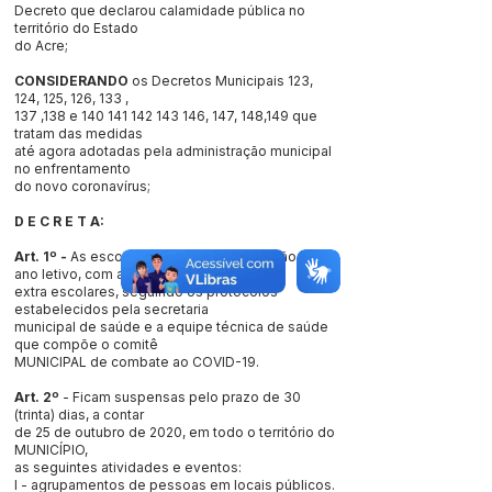
Decreto que declarou calamidade pública no
território do Estado
do Acre;
CONSIDERANDO
os Decretos Municipais 123,
124, 125, 126, 133 ,
137 ,138 e
140 141 142 143 146
, 147, 148,149 que
tratam das medidas
até agora adotadas pela administração municipal
no enfrentamento
do novo coronavírus;
D E C R E T A:
Art. 1º -
As escolas Municipais, continuarão o
ano letivo, com atividades
extra escolares, seguindo os protocolos
estabelecidos pela secretaria
municipal de saúde e a equipe técnica de saúde
que compõe o comitê
MUNICIPAL de combate ao COVID-19.
Art. 2º
- Ficam suspensas pelo prazo de 30
(trinta) dias, a contar
de 25 de outubro de 2020, em todo o território do
MUNICÍPIO,
as seguintes atividades e eventos:
I - agrupamentos de pessoas em locais públicos.