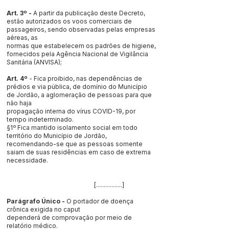
Art. 3º -
A partir da publicação deste Decreto,
estão autorizados os voos comerciais de
passageiros, sendo observadas pelas empresas
aéreas, as
normas que estabelecem os padrões de higiene,
fornecidos pela Agência Nacional de Vigilância
Sanitária (ANVISA);
Art. 4º
- Fica proibido, nas dependências de
prédios e via pública, de domínio do Município
de Jordão, a aglomeração de pessoas para que
não haja
propagação interna do vírus COVID-19, por
tempo indeterminado.
§1º Fica mantido isolamento social em todo
território do Município de Jordão,
recomendando-se que as pessoas somente
saiam de suas residências em caso de extrema
necessidade.
[.................]
Parágrafo Único -
O portador de doença
crônica exigida no caput
dependerá de comprovação por meio de
relatório médico.