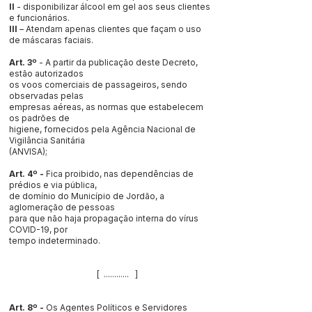
II
- disponibilizar álcool em gel aos seus clientes
e funcionários.
III
– Atendam apenas clientes que façam o uso
de máscaras faciais.
Art. 3º
- A partir da publicação deste Decreto,
estão autorizados
os voos comerciais de passageiros, sendo
observadas pelas
empresas aéreas, as normas que estabelecem
os padrões de
higiene, fornecidos pela Agência Nacional de
Vigilância Sanitária
(ANVISA);
Art. 4º -
Fica proibido, nas dependências de
prédios e via pública,
de domínio do Município de Jordão, a
aglomeração de pessoas
para que não haja propagação interna do vírus
COVID-19, por
tempo indeterminado.
[ ............ ]
Art. 8º -
Os Agentes Políticos e Servidores