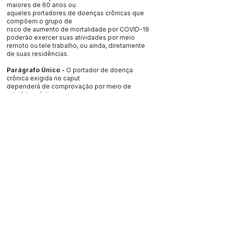
maiores de 60 anos ou
aqueles portadores de doenças crônicas que
compõem o grupo de
risco de aumento de mortalidade por COVID-19
poderão exercer suas atividades por meio
remoto ou tele trabalho, ou ainda, diretamente
de suas residências.
Parágrafo Único -
O portador de doença
crônica exigida no caput
dependerá de comprovação por meio de
relatório médico.
Art. 9º
- A fiscalização das disposições deste
decreto será exercida
tanto pelos agentes políticos, servidores
públcios municipais e,
conforme Decreto n.º 5.496 de 20 de março de
2020, do Excelentíssimo Senhor Governador do
Estado do Acre, forças policiais do Estado,
observando-se, no que couber, a Portaria
Interministerial nº 05/2020,
dos Ministérios da Justiça e Segurança Pública e
da Saúde.
Art. 10º
- As multas que tratam este decreto,
serão pagas através
de guia de recolhimento emitidas pelo setor de