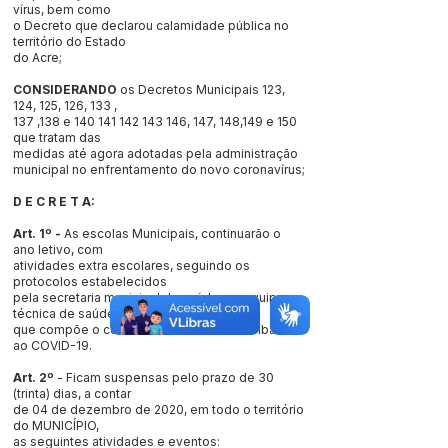
vírus, bem como
o Decreto que declarou calamidade pública no
território do Estado
do Acre;
CONSIDERANDO
os Decretos Municipais 123,
124, 125, 126, 133 ,
137 ,138 e
140 141 142 143 146
, 147, 148,149 e 150
que tratam das
medidas até agora adotadas pela administração
municipal no enfrentamento do novo coronavírus;
D E C R E T A:
Art. 1º -
As escolas Municipais, continuarão o
ano letivo, com
atividades extra escolares, seguindo os
protocolos estabelecidos
pela secretaria municipal de saúde e a equipe
técnica de saúde
que compõe o comitê MUNICIPAL de combate
ao COVID-19.
Art. 2º
- Ficam suspensas pelo prazo de 30
(trinta) dias, a contar
de 04 de dezembro de 2020, em todo o território
do MUNICÍPIO,
as seguintes atividades e eventos: