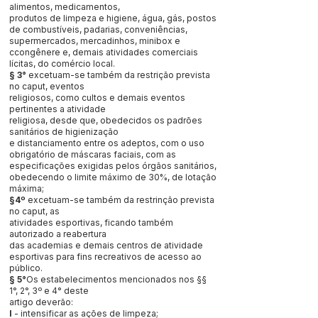
alimentos, medicamentos,
produtos de limpeza e higiene, água, gás, postos
de combustíveis, padarias, conveniências,
supermercados, mercadinhos, minibox e
ccongênere e, demais atividades comerciais
lícitas, do comércio local.
§ 3°
excetuam-se também da restrição prevista
no caput, eventos
religiosos, como cultos e demais eventos
pertinentes a atividade
religiosa, desde que, obedecidos os padrões
sanitários de higienização
e distanciamento entre os adeptos, com o uso
obrigatório de máscaras faciais, com as
especificações exigidas pelos órgãos sanitários,
obedecendo o limite máximo de 30%, de lotação
máxima;
§4º
excetuam-se também da restrinção prevista
no caput, as
atividades esportivas, ficando também
autorizado a reabertura
das academias e demais centros de atividade
esportivas para fins recreativos de acesso ao
público.
§ 5°
Os estabelecimentos mencionados nos §§
1°, 2°, 3º e 4° deste
artigo deverão:
I
- intensificar as ações de limpeza;