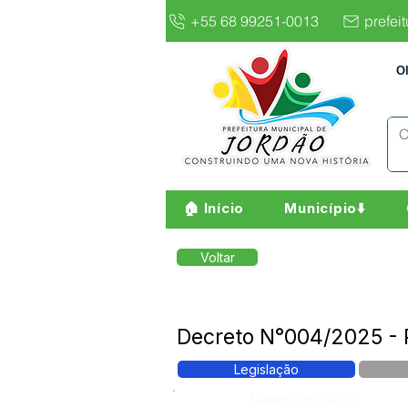
+55 68 99251-0013
prefei
O
🏠 Início
Município⬇️
Voltar
Decreto N°004/2025 - P
Legislação
Número do Diário: