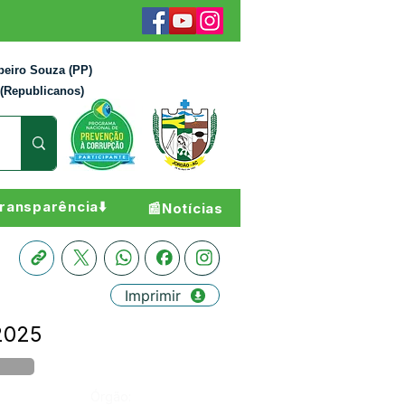
beiro Souza (PP)
 (Republicanos)
ransparência⬇️
📰Notícias
Imprimir
 2025
Órgão: