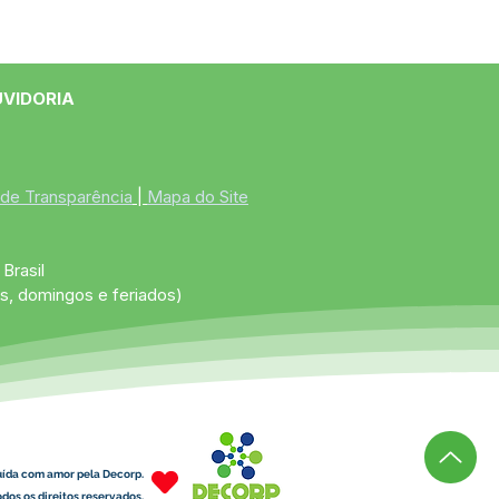
UVIDORIA
 de Transparência
 | 
Mapa do Site
Brasil
s, domingos e feriados)
uída com amor pela Decorp.
dos os direitos reservados.