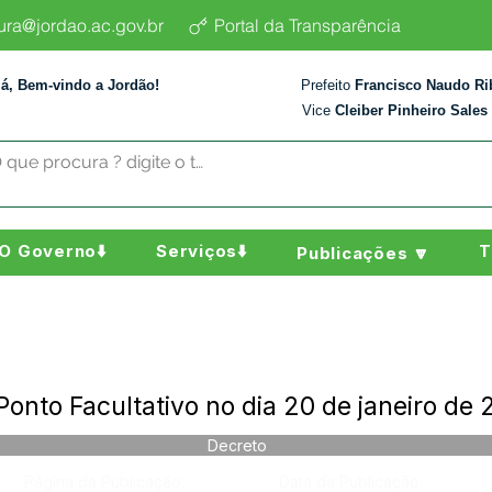
tura@jordao.ac.gov.br
Portal da Transparência
lá, Bem-vindo a Jordão!
Prefeito
Francisco Naudo Ri
Vice
Cleiber Pinheiro Sales
O Governo⬇️
Serviços⬇️
T
Publicações 🔽
onto Facultativo no dia 20 de janeiro de
Decreto
Página da Publicação:
Data da Publicação: