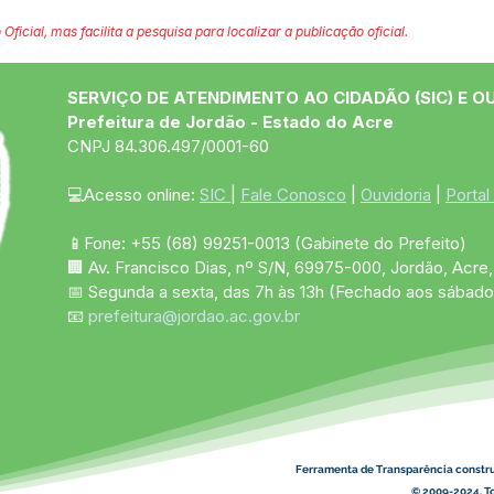
 Oficial, mas facilita a pesquisa para localizar a publicação oficial.
SERVIÇO DE ATENDIMENTO AO CIDADÃO (SIC) E O
Prefeitura de Jordão - Estado do Acre
CNPJ 84.306.497/0001-60
💻Acesso online: 
SIC 
| 
Fale Conosco
 | 
Ouvidoria
 | 
Portal
📱Fone: +55 (68)
99251-0013
(Gabinete do Prefeito)
🏢 Av. Francisco Dias, nº S/N, 69975-000, Jordão, Acre, 
📅 Segunda a sexta, das 7h às 13h (Fechado aos sábado
📧 
prefeitura@jordao.ac.gov.br
Ferramenta de Transparência constr
© 2009-2024. To