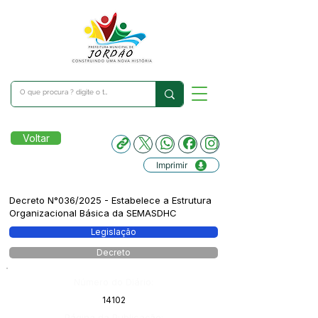
Voltar
Imprimir
Decreto N°036/2025 - Estabelece a Estrutura
Organizacional Básica da SEMASDHC
Legislação
Decreto
Número do Diário:
14102
Página da Publicação: