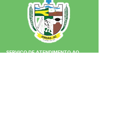
SERVIÇO DE ATENDIMENTO AO 
CIDADÃO (SIC) E OUVIDORIA
Prefeitura de Jordão - Estado do 
Acre
CNPJ 84.306.497/0001-60
💻Acesso online: 
SIC 
| 
Fale Conosco
 | 
Ouvidoria
 | 
Portal de Transparência
 | 
Mapa do Site
📱Fone: +55 (68)
99251-0013
(Gabinete 
do Prefeito)
🏢 Av. Francisco Dias, nº S/N, 69975-