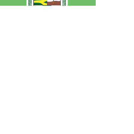
SERVIÇO DE ATENDIMENTO AO 
CIDADÃO (SIC) E OUVIDORIA
Prefeitura de Jordão - Estado do 
Acre
CNPJ 84.306.497/0001-60
💻Acesso online: 
SIC 
| 
Fale Conosco
 | 
Ouvidoria
 | 
Portal de Transparência
 | 
Mapa do Site
📱Fone: +55 (68)
99251-0013
(Gabinete 
do Prefeito)
🏢 Av. Francisco Dias, nº S/N, 69975-
000, Jordão, Acre, Brasil
📅 Segunda a sexta, das 7h às 13h 