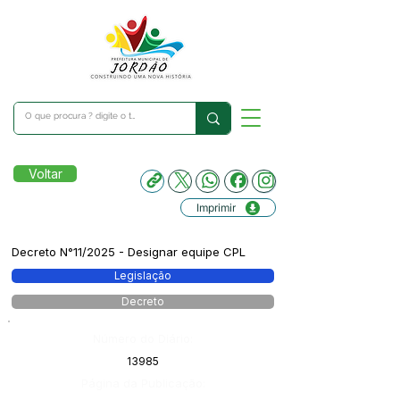
Voltar
Imprimir
Decreto N°11/2025 - Designar equipe CPL
Legislação
Decreto
Número do Diário:
13985
Página da Publicação: