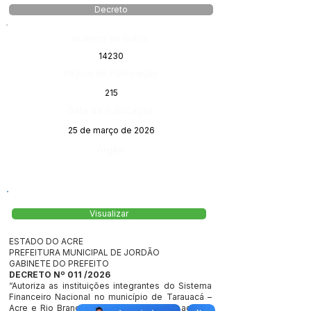
Decreto
Número do Diário:
14230
Página da Publicação:
215
Data da Publicação:
25 de março de 2026
Órgão:
Visualizar
ESTADO DO ACRE
PREFEITURA MUNICIPAL DE JORDÃO
GABINETE DO PREFEITO
DECRETO Nº 011 /2026
“Autoriza as instituições integrantes do Sistema
Financeiro Nacional no município de Tarauacá –
Acre e Rio Branco -Acre, a concederem acesso