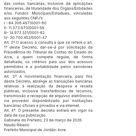
das contas bancárias, inclusive de aplicações
financeiras, de titularidade dos Órgãos/Entidades
e/ou Fundos Municipais/Estaduais, vinculadas
aos seguintes CNPJ’s:
I –
84.306.497
/0001-60
II-
11.373.970
/0001-59
III-
14.972.321
/0001-62
IV-
30.700.452
/0001-47
Art. 2º O acesso à consulta a que se refere o art.
1º deste Decreto, dar-se-á por solicitação da
Presidência do Tribunal de Contas do Estado do
Acre, a quem compete regular, de forma
detalhada, os critérios para uso dos acessos
permitidos e a portabilidade pelos servidores
autorizados.
Art. 3º A movimentação financeira, para fins
deste Decreto, abrange as transações bancárias
relativas à realização da despesa e receita
públicas, inclusive transferências de recursos,
transmissão e recepção de arquivos eletrônicos,
via provedor disponibilizado por instituições
bancárias oficiais e privados e via internet.
Art. 4º. O presente decreto entrará em vigor na
data de sua publicação.
Gabinete do Prefeito, 23 de março de 2026.
Naudo Ribeiro
Prefeito Municipal de Jordão-Acre