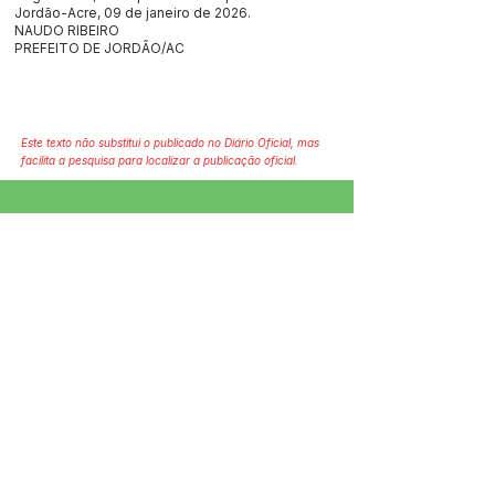
Jordão-Acre, 09 de janeiro de 2026.
NAUDO RIBEIRO
PREFEITO DE JORDÃO/AC
Este texto não substitui o publicado no Diário Oficial, mas
facilita a pesquisa para localizar a publicação oficial.
SERVIÇO DE ATENDIMENTO AO 
CIDADÃO (SIC) E OUVIDORIA
Prefeitura de Jordão - Estado do 
Acre