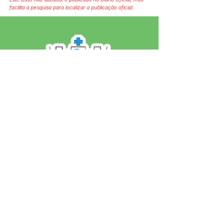
facilita a pesquisa para localizar a publicação oficial.
SERVIÇO DE ATENDIMENTO AO 
CIDADÃO (SIC) E OUVIDORIA
Prefeitura de Jordão - Estado do 
Acre
CNPJ 84.306.497/0001-60
💻Acesso online: 
SIC 
| 
Fale Conosco
 | 
Ouvidoria
 | 
Portal de Transparência
 | 
Mapa do Site