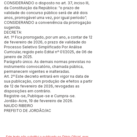
CONSIDERANDO o disposto no art. 37, inciso III,
da Constituição da República: “o prazo de
validade do concurso público será de até dois
anos, prorrogável uma vez, por igual período”;
CONSIDERANDO a conveniência da prorrogação
sugerida.
DECRETA:
Art. 1º Fica prorrogado, por um ano, a contar de 12
de fevereiro de 2026, o prazo de validade do
Processo Seletivo Simplificado Por Análise
Curricular, regido pelo Edital nº 01/2025, de 06 de
janeiro de 2025.
Parágrafo único. As demais normas previstas no
instrumento convocatório, chamada pública,
permanecem vigentes e inalteradas.
Art. 2º Este decreto entrará em vigor na data de
sua publicação, com produção de efeitos a partir
de 12 de fevereiro de 2026, revogadas as
disposições em contrário.
Registre-se, Publique-se e Cumpra-se.
Jordão-Acre, 19 de fevereiro de 2026.
NAUDO RIBEIRO
PREFEITO DE JORDÃO/AC
Este texto não substitui o publicado no Diário Oficial, mas