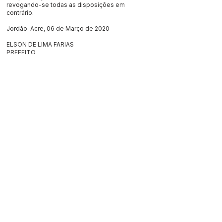
revogando-se todas as disposições em
contrário.
Jordão-Acre, 06 de Março de 2020
ELSON DE LIMA FARIAS
PREFEITO
Este texto não substitui o publicado no Diário Oficial, mas
facilita a pesquisa para localizar a publicação oficial.
SERVIÇO DE ATENDIMENTO AO 