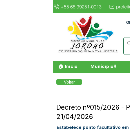
+55 68 99251-0013
prefei
O
🏠 Início
Município⬇️
Voltar
Decreto nº015/2026 - P
21/04/2026
Estabelece ponto facultativo em 