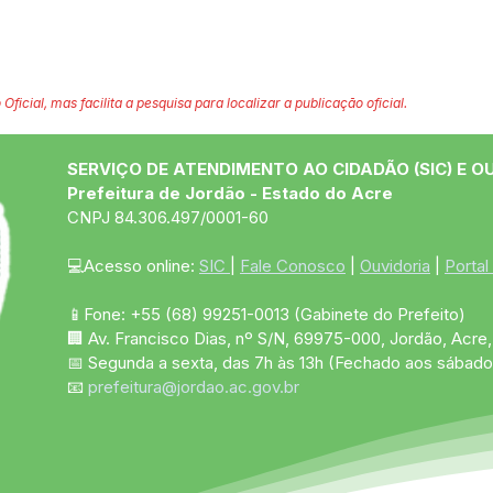
 Oficial, mas facilita a pesquisa para localizar a publicação oficial.
SERVIÇO DE ATENDIMENTO AO CIDADÃO (SIC) E O
Prefeitura de Jordão - Estado do Acre
CNPJ 84.306.497/0001-60
💻Acesso online: 
SIC 
| 
Fale Conosco
 | 
Ouvidoria
 | 
Portal
📱Fone: +55 (68)
99251-0013
(Gabinete do Prefeito)
🏢 Av. Francisco Dias, nº S/N, 69975-000, Jordão, Acre, 
📅 Segunda a sexta, das 7h às 13h (Fechado aos sábado
📧 
prefeitura@jordao.ac.gov.br