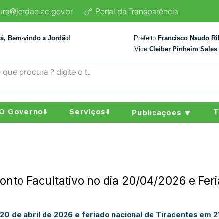
tura@jordao.ac.gov.br
Portal da Transparência
lá, Bem-vindo a Jordão!
Prefeito
Francisco Naudo Ri
Vice
Cleiber Pinheiro Sales
O Governo⬇️
Serviços⬇️
T
Publicações 🔽
onto Facultativo no dia 20/04/2026 e Fer
20 de abril de 2026 e feriado nacional de Tiradentes em 2