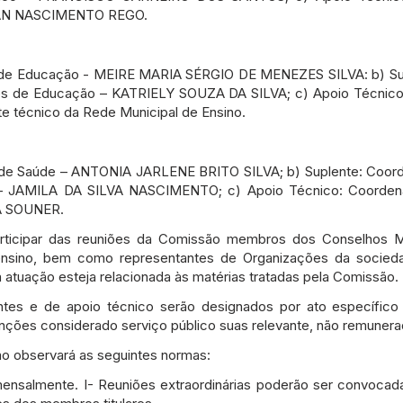
RENAN NASCIMENTO REGO.
ipal de Educação - MEIRE MARIA SÉRGIO DE MENEZES SILVA: b) S
ades de Educação – KATRIELY SOUZA DA SILVA; c) Apoio Técni
 técnico da Rede Municipal de Ensino.
pal de Saúde – ANTONIA JARLENE BRITO SILVA; b) Suplente: Coord
 – JAMILA DA SILVA NASCIMENTO; c) Apoio Técnico: Coorden
IA SOUNER.
rticipar das reuniões da Comissão membros dos Conselhos Mun
 ensino, bem como representantes de Organizações da sociedad
a atuação esteja relacionada às matérias tratadas pela Comissão.
entes e de apoio técnico serão designados por ato específic
unções considerado serviço público suas relevante, não remunera
o observará as seguintes normas:
 mensalmente. I- Reuniões extraordinárias poderão ser convoca