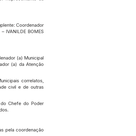
uplente: Coordenador
co – IVANILDE BOMES
enador (a) Municipal
ador (a) da Atenção
icipais correlatos,
e civil e de outras
o do Chefe do Poder
dos.
das pela coordenação