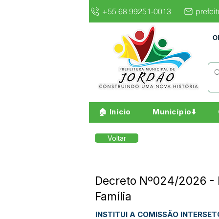
+55 68 99251-0013
prefei
O
🏠 Início
Município⬇️
Voltar
Decreto Nº024/2026 - I
Família
INSTITUI A COMISSÃO INTERSE