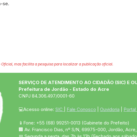
a-se.
 Oficial, mas facilita a pesquisa para localizar a publicação oficial.
SERVIÇO DE ATENDIMENTO AO CIDADÃO (SIC) E O
Prefeitura de Jordão - Estado do Acre
CNPJ 84.306.497/0001-60
💻Acesso online: 
SIC 
| 
Fale Conosco
 | 
Ouvidoria
 | 
Portal
📱Fone: +55 (68)
99251-0013
(Gabinete do Prefeito)
🏢 Av. Francisco Dias, nº S/N, 69975-000, Jordão, Acre, 
📅 Segunda a sexta, das 7h às 13h (Fechado aos sábado