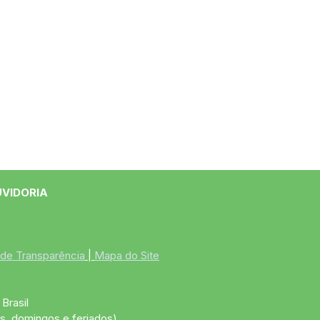
UVIDORIA
 de Transparência
 | 
Mapa do Site
Brasil
s, domingos e feriados)