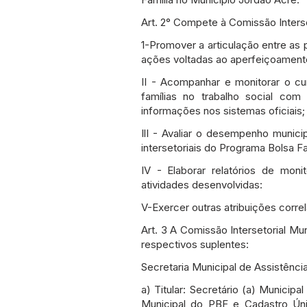
Art. 2° Compete à Comissão Interse
1-Promover a articulação entre as 
ações voltadas ao aperfeiçoamento 
II - Acompanhar e monitorar o c
famílias no trabalho social com
informações nos sistemas oficiais;
IlI - Avaliar o desempenho muni
intersetoriais do Programa Bolsa Fa
IV - Elaborar relatórios de moni
atividades desenvolvidas:
V-Exercer outras atribuições correla
Art. 3 A Comissão Intersetorial M
respectivos suplentes:
Secretaria Municipal de Assistência
a) Titular: Secretário (a) Munici
Municipal do PBF e Cadastro Ú