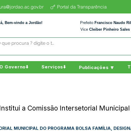
tura@jordao.ac.gov.br
Portal da Transparência
lá, Bem-vindo a Jordão!
Prefeito
Francisco Naudo Ri
Vice
Cleiber Pinheiro Sales
O Governo⬇️
Serviços⬇️
T
Publicações 🔽
nstitui a Comissão Intersetorial Municipa
TORIAL MUNICIPAL DO PROGRAMA BOLSA FAMÍLIA, DESIG