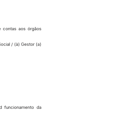
e contas aos órgãos
cial / (à) Gestor (a)
 ad funcionamento da