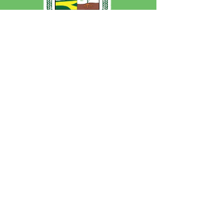
SERVIÇO DE ATENDIMENTO AO 
CIDADÃO (SIC) E OUVIDORIA
Prefeitura de Jordão - Estado do 
Acre
CNPJ 84.306.497/0001-60
💻Acesso online: 
SIC 
| 
Fale Conosco
 | 
Ouvidoria
 | 
Portal de Transparência
 | 
Mapa do Site
📱Fone: +55 (68)
99251-0013
(Gabinete 
do Prefeito)
🏢 Av. Francisco Dias, nº S/N, 69975-
000, Jordão, Acre, Brasil
📅 Segunda a sexta, das 7h às 13h 