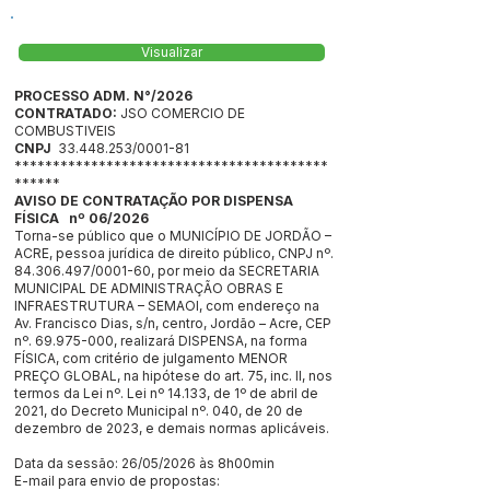
Visualizar
PROCESSO ADM. N°/2026
CONTRATADO:
JSO COMERCIO DE
COMBUSTIVEIS
CNPJ
33.448.253
/0001-81
*****************************************
******
AVISO DE CONTRATAÇÃO POR DISPENSA
FÍSICA nº 06/2026
Torna-se público que o MUNICÍPIO DE JORDÃO –
ACRE, pessoa jurídica de direito público, CNPJ nº.
84.306.497
/0001-60, por meio da SECRETARIA
MUNICIPAL DE ADMINISTRAÇÃO OBRAS E
INFRAESTRUTURA – SEMAOI, com endereço na
Av. Francisco Dias, s/n, centro, Jordão – Acre, CEP
nº.
69.975-000
, realizará DISPENSA, na forma
FÍSICA, com critério de julgamento MENOR
PREÇO GLOBAL, na hipótese do art. 75, inc. II, nos
termos da Lei nº. Lei nº 14.133, de 1º de abril de
2021, do Decreto Municipal nº. 040, de 20 de
dezembro de 2023, e demais normas aplicáveis.
Data da sessão: 26/05/2026 às 8h00min
E-mail para envio de propostas: