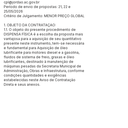
cpl@jordao.ac.gov.br
Período de envio de propostas: 21, 22 e
25/05/2026
Critério de Julgamento: MENOR PREÇO GLOBAL
1. OBJETO DA CONTRATAÇAO:
1.1. O objeto do presente procedimento de
DISPENSA FÍSICA é a escolha da proposta mais
vantajosa para a aquisição de seu quantitativo
presente neste instrumento, tem-se necessária
e fundamental para Aquisição de óleo
lubrificante para motores diesel e a gasolina,
fluidos de sistema de freio, graxas e óleo
lubrificantes, destinado à manutenção de
máquinas pesadas da Secretaria Municipal de
Administração, Obras e Infraestrutura, conforme
condições quantidades e exigências
estabelecidas neste Aviso de Contratação
Direta e seus anexos.
Este texto não substitui o publicado no Diário Oficial, mas
facilita a pesquisa para localizar a publicação oficial.