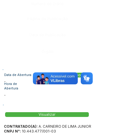
Número do Diário:
Página da Publicação:
Data da Publicação:
Órgão:
Data de Abertura
Acessar Pasta no Drive
-
Hora de
Abertura
-
Visualizar
CONTRATADO(A):
A. CARNEIRO DE LIMA JUNIOR
CNPJ N°:
10.443.477
/001-03