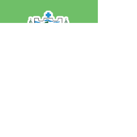
SERVIÇO DE ATENDIMENTO AO 
CIDADÃO (SIC) E OUVIDORIA
Prefeitura de Jordão - Estado do 
Acre
CNPJ 84.306.497/0001-60
💻Acesso online: 
SIC 
| 
Fale Conosco
 | 
Ouvidoria
 | 
Portal de Transparência
 | 
Mapa do Site
📱Fone: +55 (68)
99251-0013
(Gabinete 