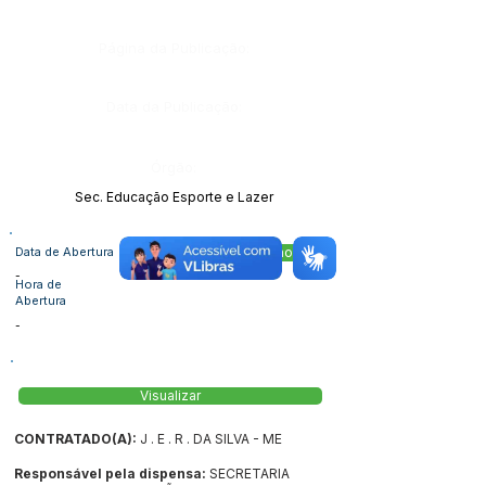
Página da Publicação:
Data da Publicação:
Órgão:
Sec. Educação Esporte e Lazer
Data de Abertura
Acessar Pasta no Drive
-
Hora de
Abertura
-
Visualizar
CONTRATADO(A):
J . E . R . DA SILVA - ME
Responsável pela dispensa:
SECRETARIA