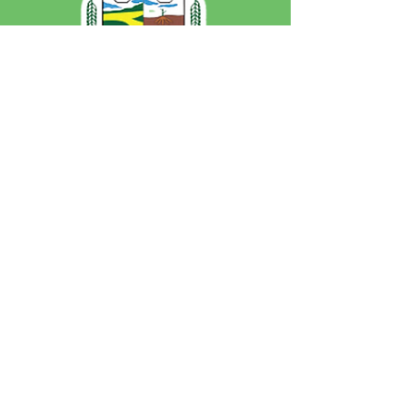
SERVIÇO DE ATENDIMENTO AO 
CIDADÃO (SIC) E OUVIDORIA
Prefeitura de Jordão - Estado do 
Acre
CNPJ 84.306.497/0001-60
💻Acesso online: 
SIC 
| 
Fale Conosco
 | 
Ouvidoria
 | 
Portal de Transparência
 | 
Mapa do Site
📱Fone: +55 (68)
99251-0013
(Gabinete 
do Prefeito)
🏢 Av. Francisco Dias, nº S/N, 69975-
000, Jordão, Acre, Brasil