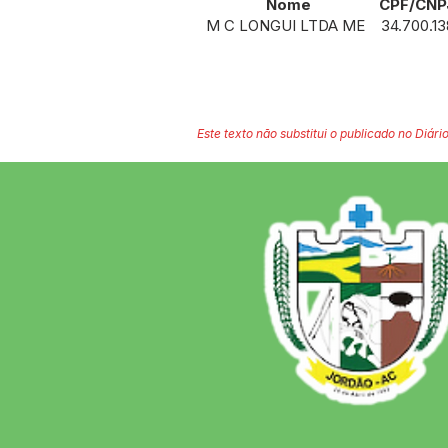
Nome CPF/CNP
M C LONGUI LTDA ME 34.700.138
Este texto não substitui o publicado no Diário