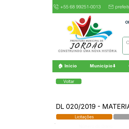
+55 68 99251-0013
prefei
O
🏠 Início
Município⬇️
Voltar
DL 020/2019 - MATER
Licitações
Número do Diário: