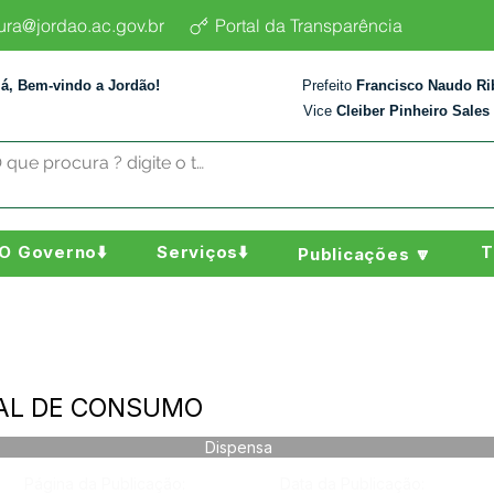
tura@jordao.ac.gov.br
Portal da Transparência
lá, Bem-vindo a Jordão!
Prefeito
Francisco Naudo Ri
Vice
Cleiber Pinheiro Sales
O Governo⬇️
Serviços⬇️
T
Publicações 🔽
IAL DE CONSUMO
Dispensa
Página da Publicação:
Data da Publicação: