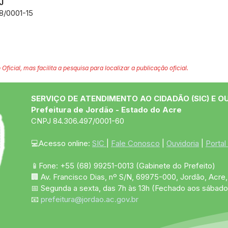
J
/0001-15
 Oficial, mas facilita a pesquisa para localizar a publicação oficial.
SERVIÇO DE ATENDIMENTO AO CIDADÃO (SIC) E O
Prefeitura de Jordão - Estado do Acre
CNPJ 84.306.497/0001-60
💻Acesso online: 
SIC 
| 
Fale Conosco
 | 
Ouvidoria
 | 
Portal
📱Fone: +55 (68)
99251-0013
(Gabinete do Prefeito)
🏢 Av. Francisco Dias, nº S/N, 69975-000, Jordão, Acre, 
📅 Segunda a sexta, das 7h às 13h (Fechado aos sábado
📧 
prefeitura@jordao.ac.gov.br