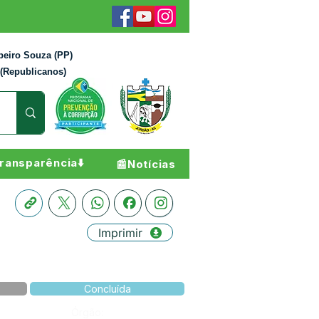
beiro Souza (PP)
 (Republicanos)
ransparência⬇️
📰Notícias
Imprimir
Concluída
Órgão: