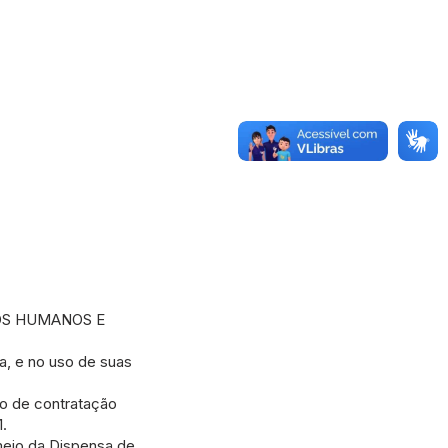
TOS HUMANOS E
a, e no uso de suas
to de contratação
1.
eio da Dispensa de