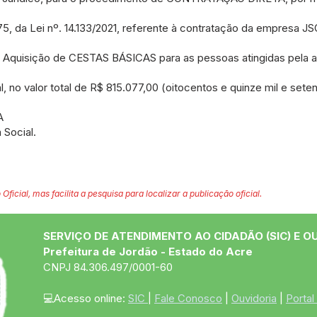
o 75, da Lei nº. 14.133/2021, referente à contratação da empres
a Aquisição de CESTAS BÁSICAS para as pessoas atingidas pela 
 no valor total de R$ 815.077,00 (oitocentos e quinze mil e setent
A
 Social.
 Oficial, mas facilita a pesquisa para localizar a publicação oficial.
SERVIÇO DE ATENDIMENTO AO CIDADÃO (SIC) E O
Prefeitura de Jordão - Estado do Acre
CNPJ 84.306.497/0001-60
💻Acesso online: 
SIC 
| 
Fale Conosco
 | 
Ouvidoria
 | 
Portal