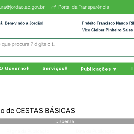
tura@jordao.ac.gov.br
Portal da Transparência
lá, Bem-vindo a Jordão!
Prefeito
Francisco Naudo Ri
Vice
Cleiber Pinheiro Sales
O Governo⬇️
Serviços⬇️
T
Publicações 🔽
ção de CESTAS BÁSICAS
Dispensa
Página da Publicação:
Data da Publicação: