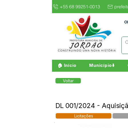
+55 68 99251-0013
prefei
O
🏠 Início
Município⬇️
Voltar
DL 001/2024 - Aquisi
Licitações
Número do Diário: