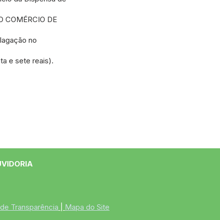
a JSO COMÉRCIO DE
alagação no
a e sete reais).
UVIDORIA
 de Transparência
 | 
Mapa do Site