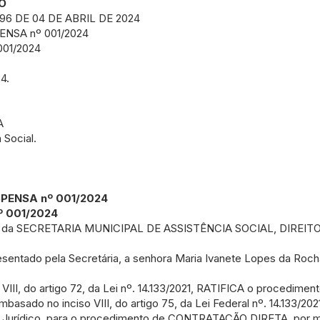
O
 96 DE 04 DE ABRIL DE 2024
NSA nº 001/2024
01/2024
4.
A
 Social.
PENSA nº 001/2024
 001/2024
s da SECRETARIA MUNICIPAL DE ASSISTÊNCIA SOCIAL, DIREI
esentado pela Secretária, a senhora Maria Ivanete Lopes da Roch
VIII, do artigo 72, da Lei nº. 14.133/2021, RATIFICA o procedimen
basado no inciso VIII, do artigo 75, da Lei Federal nº. 14.133/202
 Jurídico, para o procedimento de CONTRATAÇÃO DIRETA, por m