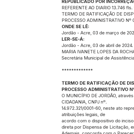
REPUBLICADO POR INCORREÇÃ
REFERENTE AO DIARIO 13.746 fls.
TERMO DE RATIFICAÇÃO DE DISPE
PROCESSO ADMINISTRATIVO Nº 0
ONDE SE LÊ:
Jordão - Acre, 03 de março de 202
LER-SE-Á:
Jordão - Acre, 03 de abril de 2024.
MARIA IVANETE LOPES DA ROCH
Secretária Municipal de Assistência
*************
TERMO DE RATIFICAÇÃO DE DIS
PROCESSO ADMINISTRATIVO Nº
O MUNICÍPIO DE JORDÃO, atravé
CIDADANIA, CNPJ nº.
14.972.321/0001-60, neste ato repr
atribuições legais, de
acordo com o dispositivo do inciso 
direta por Dispensa de Licitação, em
Ademais, concorda com o Parecer