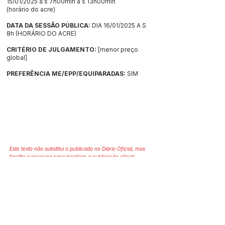
15/01/2025 a s 7h00min a s 13h00min
(horário do acre)
DATA DA SESSÃO PÚBLICA:
DIA 16/01/2025 A S
8h (HORÁRIO DO ACRE)
CRITÉRIO DE JULGAMENTO:
[menor preço
global]
PREFERÊNCIA ME/EPP/EQUIPARADAS:
SIM
Este texto não substitui o publicado no Diário Oficial, mas
facilita a pesquisa para localizar a publicação oficial.