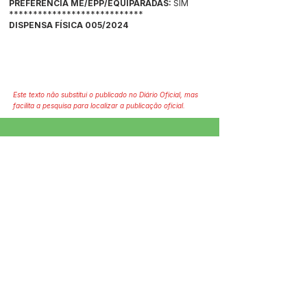
PREFERÊNCIA ME/EPP/EQUIPARADAS:
SIM
****************************
DISPENSA FÍSICA 005/2024
Este texto não substitui o publicado no Diário Oficial, mas
facilita a pesquisa para localizar a publicação oficial.
SERVIÇO DE ATENDIMENTO AO 
CIDADÃO (SIC) E OUVIDORIA
Prefeitura de Jordão - Estado do 