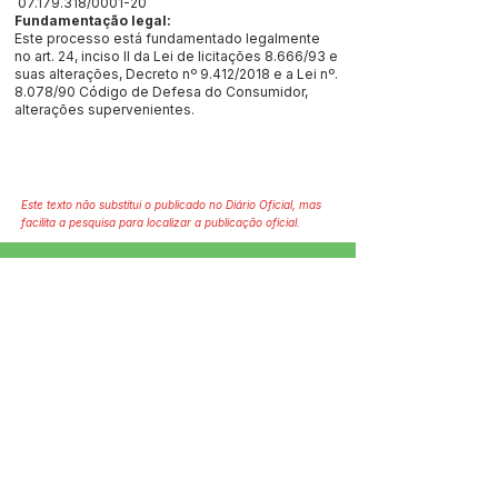
07.179.318
/0001-20
Fundamentação legal:
Este processo está fundamentado legalmente
no art. 24, inciso II da Lei de licitações 8.666/93 e
suas alterações, Decreto nº 9.412/2018 e a Lei nº.
8.078/90 Código de Defesa do Consumidor,
alterações supervenientes.
Este texto não substitui o publicado no Diário Oficial, mas
facilita a pesquisa para localizar a publicação oficial.
SERVIÇO DE ATENDIMENTO AO 