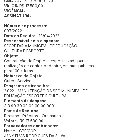
CNPJ:
07.179.318
/0001-20
VALOR:
R$ 17.580,00
VIGÊNCIA:
ASSINATURA:
Número do processo:
007/2022
Data do Pedido:
19/04/2022
Responsável pela dispensa:
SECRETARIA MUNICIPAL DE EDUCAÇÃO,
CULTURA E ESPORTE
Objeto:
Contratação de Empresa especializada para a
realização de corrida pedestre, em ruas públicas
para 100 atletas.
Natureza do Objeto:
Outros Serviços
Programa de trabalho:
2.022 - MANUTENÇÃO DA SEC MUNICIPAL DE
EDUCAÇÃO ESPORTE E CULTURA
Elemento de despesa:
3.3.90.39.00.00.00.00
.0001
Fonte de Recurso:
Recursos Próprios - Ordinários
Valor:
R$ 17.580,00
Fornecedores contratados:
Nome CPF/CNPJ
JANY ELVIS RODRIGUES DA SILVA