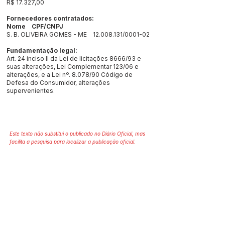
R$ 17.327,00
Fornecedores contratados:
Nome CPF/CNPJ
S. B. OLIVEIRA GOMES - ME
12.008.131
/0001-02
Fundamentação legal:
Art. 24 inciso Il da Lei de licitações 8666/93 e
suas alterações, Lei Complementar 123/06 e
alterações, e a Lei nº. 8.078/90 Código de
Defesa do Consumidor, alterações
supervenientes.
Este texto não substitui o publicado no Diário Oficial, mas
facilita a pesquisa para localizar a publicação oficial.