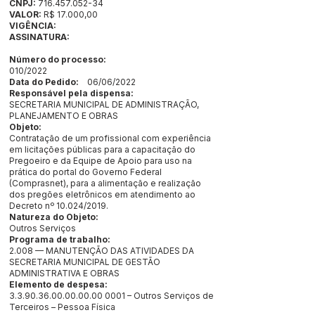
CNPJ:
716.457.052-34
VALOR:
R$ 17.000,00
VIGÊNCIA:
ASSINATURA:
Número do processo:
010/2022
Data do Pedido:
06/06/2022
Responsável pela dispensa:
SECRETARIA MUNICIPAL DE ADMINISTRAÇÃO,
PLANEJAMENTO E OBRAS
Objeto:
Contratação de um profissional com experiência
em licitações públicas para a capacitação do
Pregoeiro e da Equipe de Apoio para uso na
prática do portal do Governo Federal
(Comprasnet), para a alimentação e realização
dos pregões eletrônicos em atendimento ao
Decreto nº 10.024/2019.
Natureza do Objeto:
Outros Serviços
Programa de trabalho:
2.008 — MANUTENÇÃO DAS ATIVIDADES DA
SECRETARIA MUNICIPAL DE GESTÃO
ADMINISTRATIVA E OBRAS
Elemento de despesa:
3.3.90.36.00.00.00.00
0001 – Outros Serviços de
Terceiros – Pessoa Física