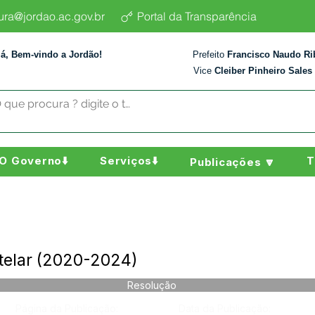
tura@jordao.ac.gov.br
Portal da Transparência
lá, Bem-vindo a Jordão!
Prefeito
Francisco Naudo Ri
Vice
Cleiber Pinheiro Sales
O Governo⬇️
Serviços⬇️
T
Publicações 🔽
telar (2020-2024)
Resolução
Página da Publicação:
Data da Publicação: