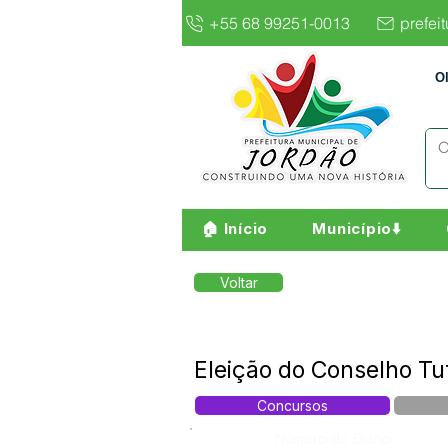
+55 68 99251-0013
prefei
O
🏠 Início
Município⬇️
Voltar
Eleição do Conselho Tu
Concursos
Número do Diário: