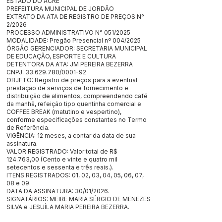
ESTADO DO ACRE
PREFEITURA MUNICIPAL DE JORDÃO
EXTRATO DA ATA DE REGISTRO DE PREÇOS N°
2/2026
PROCESSO ADMINISTRATIVO N° 051/2025
MODALIDADE: Pregão Presencial nº 004/2025
ÓRGÃO GERENCIADOR: SECRETARIA MUNICIPAL
DE EDUCAÇÃO, ESPORTE E CULTURA
DETENTORA DA ATA: JM PEREIRA BEZERRA
CNPJ:
33.629.780
/0001-92
OBJETO: Registro de preços para a eventual
prestação de serviços de fornecimento e
distribuição de alimentos, compreendendo café
da manhã, refeição tipo quentinha comercial e
COFFEE BREAK (matutino e vespertino),
conforme especificações constantes no Termo
de Referência.
VIGÊNCIA: 12 meses, a contar da data de sua
assinatura.
VALOR REGISTRADO: Valor total de R$
124.763,00 (Cento e vinte e quatro mil
setecentos e sessenta e três reais.).
ITENS REGISTRADOS: 01, 02, 03, 04, 05, 06, 07,
08 e 09.
DATA DA ASSINATURA: 30/01/2026.
SIGNATÁRIOS: MEIRE MARIA SÉRGIO DE MENEZES
SILVA e JESUÍLA MARIA PEREIRA BEZERRA.