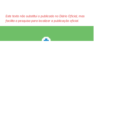
Este texto não substitui o publicado no Diário Oficial, mas
facilita a pesquisa para localizar a publicação oficial.
SERVIÇO DE ATENDIMENTO AO 
CIDADÃO (SIC) E OUVIDORIA
Prefeitura de Jordão - Estado do 
Acre
CNPJ 84.306.497/0001-60
💻Acesso online: 
SIC 
| 
Fale Conosco
 | 