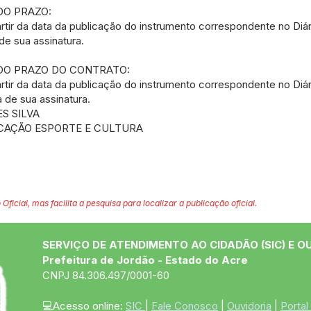
DO PRAZO:
partir da data da publicação do instrumento correspondente no Diári
de sua assinatura.
DO PRAZO DO CONTRATO:
partir da data da publicação do instrumento correspondente no Diári
 de sua assinatura.
S SILVA
CAÇÃO ESPORTE E CULTURA
 Oficial, mas facilita a pesquisa para localizar a publicação oficial.
SERVIÇO DE ATENDIMENTO AO CIDADÃO (SIC) E O
Prefeitura de Jordão - Estado do Acre
CNPJ 84.306.497/0001-60
💻Acesso online: 
SIC 
| 
Fale Conosco
 | 
Ouvidoria
 | 
Portal