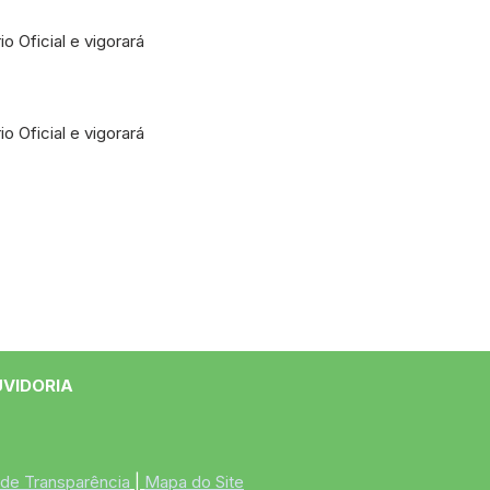
o Oficial e vigorará
o Oficial e vigorará
UVIDORIA
 de Transparência
 | 
Mapa do Site