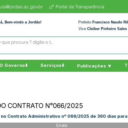
tura@jordao.ac.gov.br
Portal da Transparência
lá, Bem-vindo a Jordão!
Prefeito
Francisco Naudo Ri
Vice
Cleiber Pinheiro Sales
O Governo⬇️
Serviços⬇️
T
Publicações 🔽
DO CONTRATO N°066/2025
a no Contrato Administrativo nº 066/2025 de 360 dias par
Errata