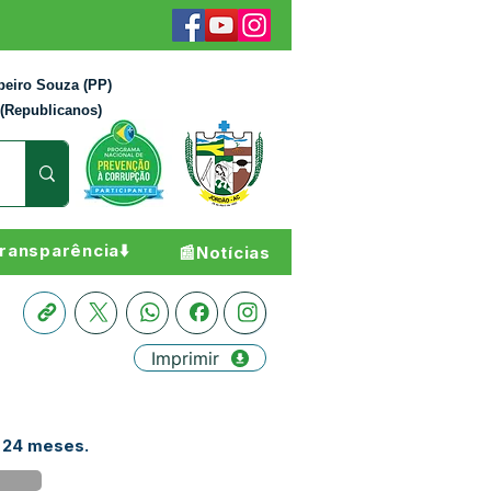
beiro Souza (PP)
 (Republicanos)
ransparência⬇️
📰Notícias
Imprimir
a 24 meses.