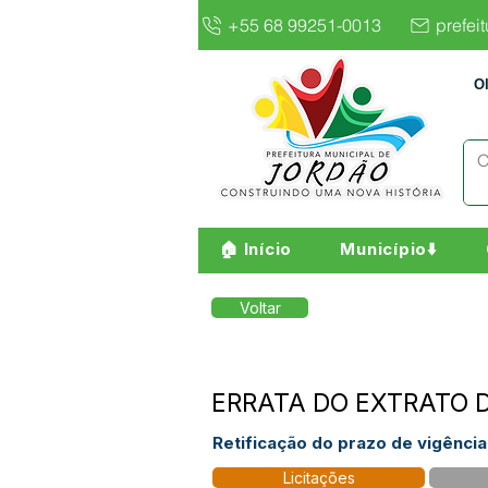
+55 68 99251-0013
prefei
O
🏠 Início
Município⬇️
Voltar
ERRATA DO EXTRATO 
Retificação do prazo de vigênci
Licitações