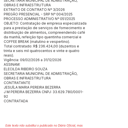
SECRETARIA MUNICIPAL DE ADMISTRAÇÃO,
OBRAS E INFRAESTRUTURA
EXTRATO DE CONTRATO Nº 3/2026
PREGÃO PRESENCIAL - SRP Nº 004/2025
PROCESSO ADMINISTRATIVO Nº 051/2025
OBJETO: Contratação de empresa especializada
para a prestação de serviços de fornecimento e
distribuição de alimentos, compreendendo café
da manhã, refeição tipo quentinha comercial e
COFFEE BREAK (matutino e vespertino).
Total contratado: R$ 236.424,00 (duzentos e
trinta e seis mil quatrocentos e vinte e quatro
reais).
Vigência: 09/02/2026 a 31/12/2026
ASSINAM:
ELECILDA RIBEIRO SOUZA
SECRETARIA MUNICIPAL DE ADMISTRAÇÃO,
OBRAS E INFRAESTRUTURA
CONTRATANTE
JESUÍLA MARIA PEREIRA BEZERRA
J M PEREIRA BEZERRA CNPJ:
33.629.780
/0001-
92
CONTRATADA
Este texto não substitui o publicado no Diário Oficial, mas