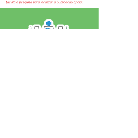
facilita a pesquisa para localizar a publicação oficial.
SERVIÇO DE ATENDIMENTO AO 
CIDADÃO (SIC) E OUVIDORIA
Prefeitura de Jordão - Estado do 
Acre
CNPJ 84.306.497/0001-60
💻Acesso online: 
SIC 
| 
Fale Conosco
 | 
Ouvidoria
 | 
Portal de Transparência
 | 
Mapa do Site