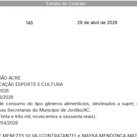
Extrato do Contrato
Página da Publicação:
Data da Publicação:
29 de abril de 2026
146
DÃO ACRE
CAÇÃO ESPORTE E CULTURA
2026
3/2026
e consumo do tipo gêneros alimentícios, destinados a suprir,
sas Secretarias do Município de Jordão/AC.
rinta e três mil, novecentos e sessenta reais).
7/04/2026
 DE MENEZES SILVA (CONTRATANTE) e MAYKA MENDONCA MA