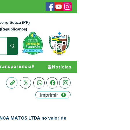
beiro Souza (PP)
 (Republicanos)
ransparência⬇️
📰Notícias
Imprimir
DONCA MATOS LTDA no valor de