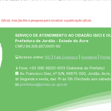
 Oficial, mas facilita a pesquisa para localizar a publicação oficial.
SERVIÇO DE ATENDIMENTO AO CIDADÃO (SIC) E O
Prefeitura de Jordão - Estado do Acre
CNPJ 84.306.497/0001-60
💻Acesso online: 
SIC 
| 
Fale Conosco
 | 
Ouvidoria
 | 
Portal
📱Fone: +55 (68)
99251-0013
(Gabinete do Prefeito)
🏢 Av. Francisco Dias, nº S/N, 69975-000, Jordão, Acre, 
📅 Segunda a sexta, das 7h às 13h (Fechado aos sábado
📧 
prefeitura@jordao.ac.gov.br