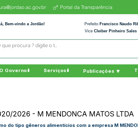
tura@jordao.ac.gov.br
Portal da Transparência
lá, Bem-vindo a Jordão!
Prefeito
Francisco Naudo Ri
Vice
Cleiber Pinheiro Sales
O Governo⬇️
Serviços⬇️
T
Publicações 🔽
 N°020/2026 - M MENDONCA MATOS LTDA
sumo do tipo gêneros alimentícios com a empresa M MEN