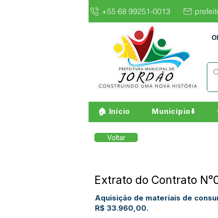
+55 68 99251-0013
prefei
O
🏠 Início
Município⬇️
Voltar
Extrato do Contrato
Aquisição de materiais de con
R$ 33.960,00.