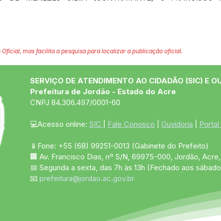
 Oficial, mas facilita a pesquisa para localizar a publicação oficial.
SERVIÇO DE ATENDIMENTO AO CIDADÃO (SIC) E O
Prefeitura de Jordão - Estado do Acre
CNPJ 84.306.497/0001-60
💻Acesso online: 
SIC 
| 
Fale Conosco
 | 
Ouvidoria
 | 
Portal
📱Fone: +55 (68)
99251-0013
(Gabinete do Prefeito)
🏢 Av. Francisco Dias, nº S/N, 69975-000, Jordão, Acre, 
📅 Segunda a sexta, das 7h às 13h (Fechado aos sábado
📧 
prefeitura@jordao.ac.gov.br