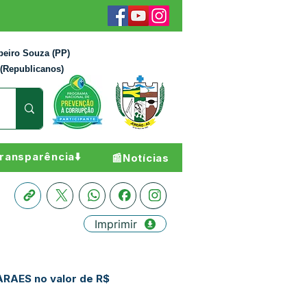
beiro Souza (PP)
 (Republicanos)
ransparência⬇️
📰Notícias
Imprimir
ARAES no valor de R$