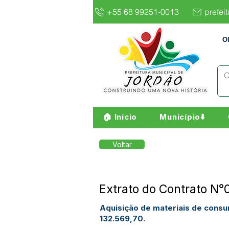
+55 68 99251-0013
prefei
O
🏠 Início
Município⬇️
Voltar
Extrato do Contrato N
Aquisição de materiais de cons
132.569,70.