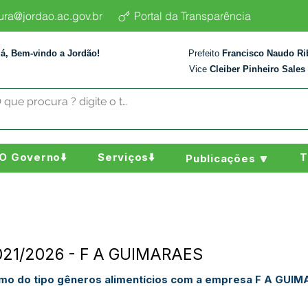
tura@jordao.ac.gov.br
Portal da Transparência
lá, Bem-vindo a Jordão!
Prefeito
Francisco Naudo Ri
Vice
Cleiber Pinheiro Sales
O Governo⬇️
Serviços⬇️
T
Publicações 🔽
°021/2026 - F A GUIMARAES
umo do tipo gêneros alimentícios com a empresa F A GUIM