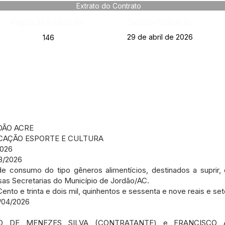
Extrato do Contrato
Página da Publicação:
Data da Publicação:
29 de abril de 2026
146
DÃO ACRE
CAÇÃO ESPORTE E CULTURA
026
3/2026
e consumo do tipo gêneros alimentícios, destinados a suprir,
sas Secretarias do Município de Jordão/AC.
ento e trinta e dois mil, quinhentos e sessenta e nove reais e se
7/04/2026
GIO DE MENEZES SILVA (CONTRATANTE) e FRANCISCO 