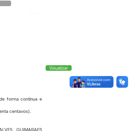
Órgão:
Visualizar
 de forma contínua e
tenta centavos).
ALVES GUIMARAES