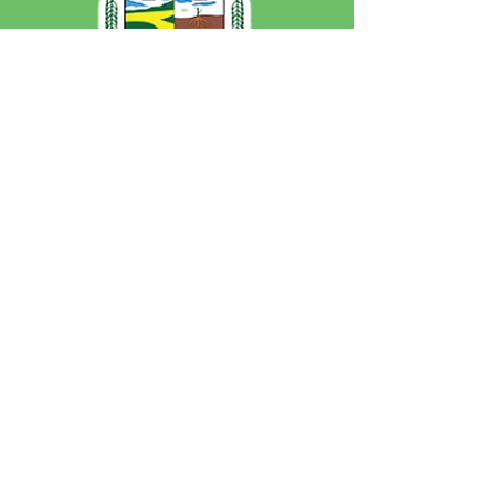
SERVIÇO DE ATENDIMENTO AO 
CIDADÃO (SIC) E OUVIDORIA
Prefeitura de Jordão - Estado do 
Acre
CNPJ 84.306.497/0001-60
💻Acesso online: 
SIC 
| 
Fale Conosco
 | 
Ouvidoria
 | 
Portal de Transparência
 | 
Mapa do Site
📱Fone: +55 (68)
99251-0013
(Gabinete 
do Prefeito)
🏢 Av. Francisco Dias, nº S/N, 69975-
000, Jordão, Acre, Brasil