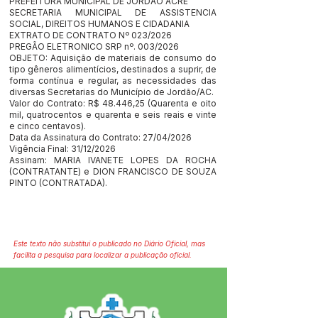
PREFEITURA MUNICIPAL DE JORDÃO ACRE
SECRETARIA MUNICIPAL DE ASSISTENCIA
SOCIAL, DIREITOS HUMANOS E CIDADANIA
EXTRATO DE CONTRATO Nº 023/2026
PREGÃO ELETRONICO SRP nº. 003/2026
OBJETO: Aquisição de materiais de consumo do
tipo gêneros alimentícios, destinados a suprir, de
forma contínua e regular, as necessidades das
diversas Secretarias do Município de Jordão/AC.
Valor do Contrato: R$ 48.446,25 (Quarenta e oito
mil, quatrocentos e quarenta e seis reais e vinte
e cinco centavos).
Data da Assinatura do Contrato: 27/04/2026
Vigência Final: 31/12/2026
Assinam: MARIA IVANETE LOPES DA ROCHA
(CONTRATANTE) e DION FRANCISCO DE SOUZA
PINTO (CONTRATADA).
Este texto não substitui o publicado no Diário Oficial, mas
facilita a pesquisa para localizar a publicação oficial.