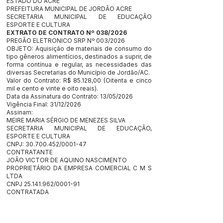
ESTADO DO ACRE
PREFEITURA MUNICIPAL DE JORDÃO ACRE
SECRETARIA MUNICIPAL DE EDUCAÇÃO
ESPORTE E CULTURA
EXTRATO DE CONTRATO Nº 038/2026
PREGÃO ELETRONICO SRP Nº 003/2026
OBJETO: Aquisição de materiais de consumo do
tipo gêneros alimentícios, destinados a suprir, de
forma contínua e regular, as necessidades das
diversas Secretarias do Município de Jordão/AC.
Valor do Contrato: R$ 85.128,00 (Oitenta e cinco
mil e cento e vinte e oito reais).
Data da Assinatura do Contrato: 13/05/2026
Vigência Final: 31/12/2026
Assinam:
MEIRE MARIA SÉRGIO DE MENEZES SILVA
SECRETARIA MUNICIPAL DE EDUCAÇÃO,
ESPORTE E CULTURA
CNPJ:
30.700.452
/0001-47
CONTRATANTE
JOÃO VICTOR DE AQUINO NASCIMENTO
PROPRIETÁRIO DA EMPRESA COMERCIAL C M S
LTDA
CNPJ
25.141.962
/0001-91
CONTRATADA