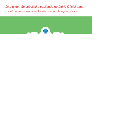
Este texto não substitui o publicado no Diário Oficial, mas
facilita a pesquisa para localizar a publicação oficial.
SERVIÇO DE ATENDIMENTO AO 
CIDADÃO (SIC) E OUVIDORIA
Prefeitura de Jordão - Estado do 
Acre
CNPJ 84.306.497/0001-60
💻Acesso online: 
SIC 
| 
Fale Conosco
 | 
Ouvidoria
 | 
Portal de Transparência
 | 