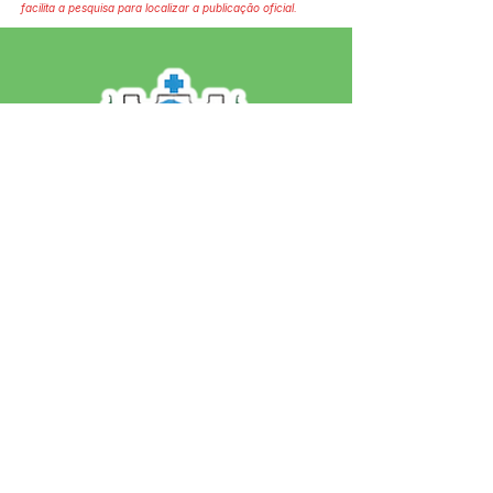
facilita a pesquisa para localizar a publicação oficial.
SERVIÇO DE ATENDIMENTO AO 
CIDADÃO (SIC) E OUVIDORIA
Prefeitura de Jordão - Estado do 
Acre
CNPJ 84.306.497/0001-60
💻Acesso online: 
SIC 
| 
Fale Conosco
 | 
Ouvidoria
 | 
Portal de Transparência
 | 
Mapa do Site