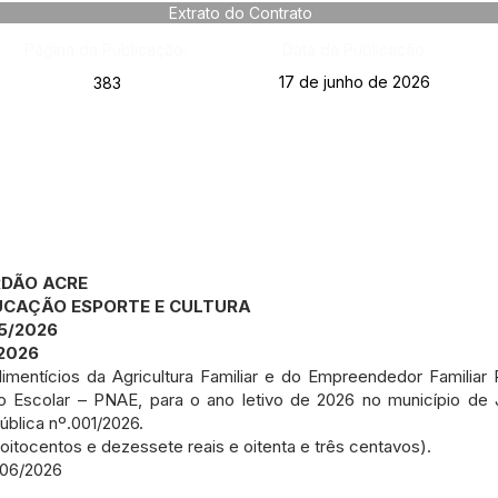
Extrato do Contrato
Página da Publicação:
Data da Publicação:
17 de junho de 2026
383
RDÃO ACRE
DUCAÇÃO ESPORTE E CULTURA
5/2026
2026
entícios da Agricultura Familiar e do Empreendedor Familiar R
o Escolar – PNAE, para o ano letivo de 2026 no município d
blica nº.001/2026.
, oitocentos e dezessete reais e oitenta e três centavos).
/06/2026