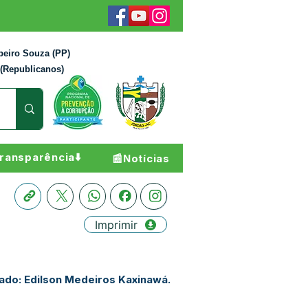
beiro Souza (PP)
 (Republicanos)
ransparência⬇️
📰Notícias
Imprimir
tado: Edilson Medeiros Kaxinawá.