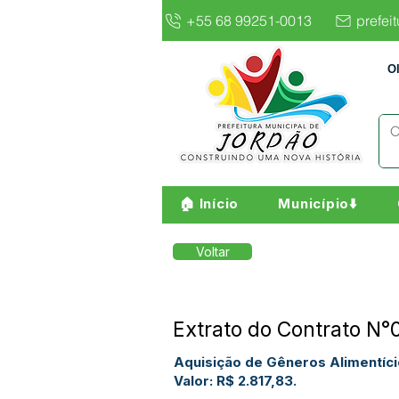
+55 68 99251-0013
prefei
O
🏠 Início
Município⬇️
Voltar
Extrato do Contrato N°
Aquisição de Gêneros Alimentíci
Valor: R$ 2.817,83.