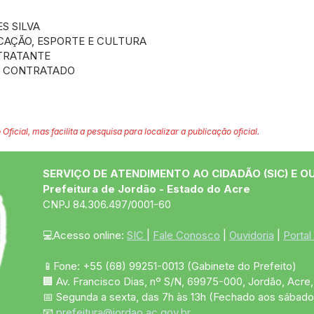
S SILVA
CAÇÃO, ESPORTE E CULTURA
NTRATANTE
- CONTRATADO
 Oficial, mas facilita a pesquisa para localizar a publicação oficial.
SERVIÇO DE ATENDIMENTO AO CIDADÃO (SIC) E O
Prefeitura de Jordão - Estado do Acre
CNPJ 84.306.497/0001-60
💻Acesso online: 
SIC 
| 
Fale Conosco
 | 
Ouvidoria
 | 
Portal
📱Fone: +55 (68)
99251-0013
(Gabinete do Prefeito)
🏢 Av. Francisco Dias, nº S/N, 69975-000, Jordão, Acre, 
📅 Segunda a sexta, das 7h às 13h (Fechado aos sábado
📧 
prefeitura@jordao.ac.gov.br