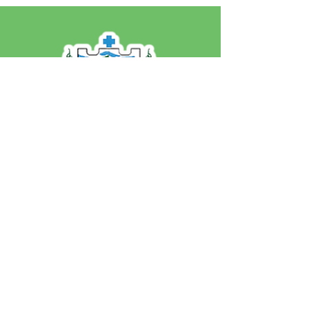
SERVIÇO DE ATENDIMENTO AO 
CIDADÃO (SIC) E OUVIDORIA
Prefeitura de Jordão - Estado do 
Acre
CNPJ 84.306.497/0001-60
💻Acesso online: 
SIC 
| 
Fale Conosco
 | 
Ouvidoria
 | 
Portal de Transparência
 | 
Mapa do Site
📱Fone: +55 (68)
99251-0013
(Gabinete 