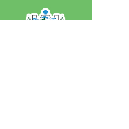
SERVIÇO DE ATENDIMENTO AO 
CIDADÃO (SIC) E OUVIDORIA
Prefeitura de Jordão - Estado do 
Acre
CNPJ 84.306.497/0001-60
💻Acesso online: 
SIC 
| 
Fale Conosco
 | 
Ouvidoria
 | 
Portal de Transparência
 | 
Mapa do Site
📱Fone: +55 (68)
99251-0013
(Gabinete 