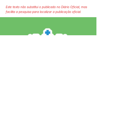
Este texto não substitui o publicado no Diário Oficial, mas
facilita a pesquisa para localizar a publicação oficial.
SERVIÇO DE ATENDIMENTO AO 
CIDADÃO (SIC) E OUVIDORIA
Prefeitura de Jordão - Estado do 
Acre
CNPJ 84.306.497/0001-60
💻Acesso online: 
SIC 
| 
Fale Conosco
 | 
Ouvidoria
 | 
Portal de Transparência
 | 