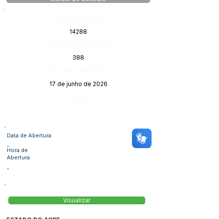
Número do Diário:
14288
Página da Publicação:
388
Data da Publicação:
17 de junho de 2026
Órgão:
Data de Abertura
-
Hora de
Abertura
-
Visualizar