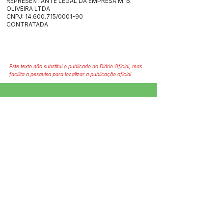
REPRESENTANTE LEGAL DA EMPRESA M. B.
OLIVEIRA LTDA
CNPJ: 14.600.715/0001-90
CONTRATADA
Este texto não substitui o publicado no Diário Oficial, mas
facilita a pesquisa para localizar a publicação oficial.
SERVIÇO DE ATENDIMENTO AO 
CIDADÃO (SIC) E OUVIDORIA
Prefeitura de Jordão - Estado do 