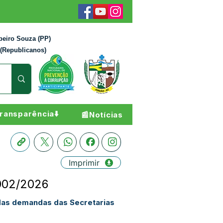
beiro Souza (PP)
 (Republicanos)
ransparência⬇️
📰Notícias
Imprimir
°002/2026
das demandas das Secretarias