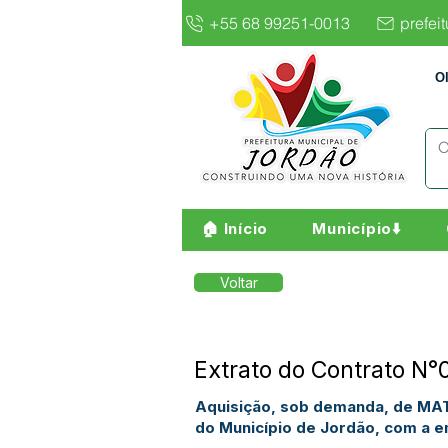
+55 68 99251-0013
prefei
O
🏠 Início
Município⬇️
Voltar
Extrato do Contrato N
Aquisição, sob demanda, de MAT
do Município de Jordão, com a 