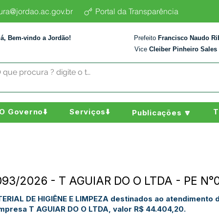
tura@jordao.ac.gov.br
Portal da Transparência
lá, Bem-vindo a Jordão!
Prefeito
Francisco Naudo Ri
Vice
Cleiber Pinheiro Sales
O Governo⬇️
Serviços⬇️
T
Publicações 🔽
°093/2026 - T AGUIAR DO O LTDA - PE N
ERIAL DE HIGIÊNE E LIMPEZA destinados ao atendimento 
empresa T AGUIAR DO O LTDA, valor R$ 44.404,20.