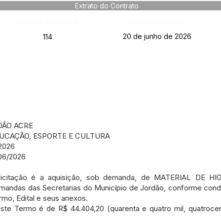
Extrato do Contrato
Página da Publicação:
Data da Publicação:
20 de junho de 2026
114
DÃO ACRE
DUCAÇÃO, ESPORTE E CULTURA
2026
06/2026
licitação é a aquisição, sob demanda, de MATERIAL DE H
mandas das Secretarias do Município de Jordão, conforme cond
rmo, Edital e seus anexos.
deste Termo é de R$ 44.404,20 (quarenta e quatro mil, quatroce