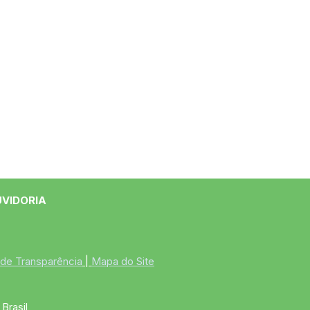
UVIDORIA
 de Transparência
 | 
Mapa do Site
Brasil