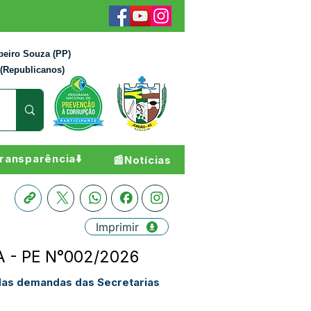
beiro Souza (PP)
 (Republicanos)
ransparência⬇️
📰Notícias
Imprimir
A - PE N°002/2026
das demandas das Secretarias
.