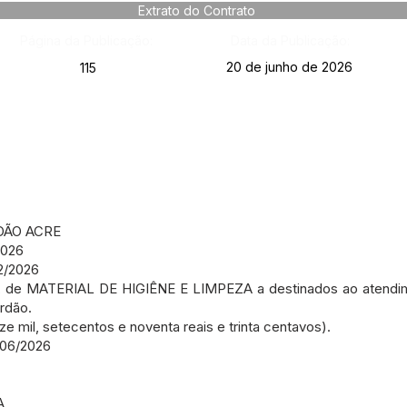
Extrato do Contrato
Página da Publicação:
Data da Publicação:
20 de junho de 2026
115
DÃO ACRE
2026
2/2026
, de MATERIAL DE HIGIÊNE E LIMPEZA a destinados ao atend
rdão.
ze mil, setecentos e noventa reais e trinta centavos).
/06/2026
A