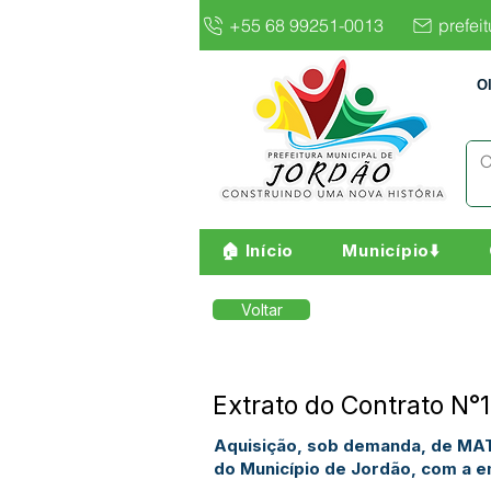
+55 68 99251-0013
prefei
O
🏠 Início
Município⬇️
Voltar
Extrato do Contrato 
Aquisição, sob demanda, de MAT
do Município de Jordão, com a 