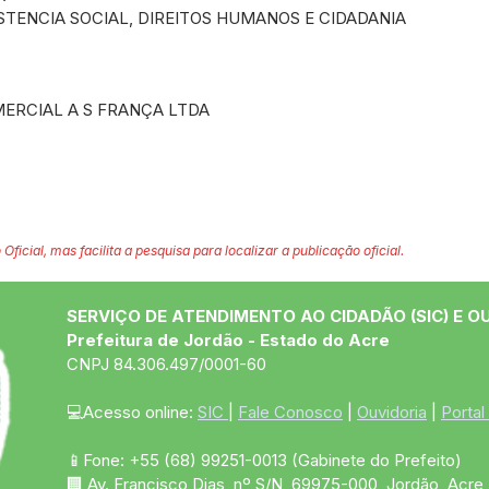
STENCIA SOCIAL, DIREITOS HUMANOS E CIDADANIA
ERCIAL A S FRANÇA LTDA
 Oficial, mas facilita a pesquisa para localizar a publicação oficial.
SERVIÇO DE ATENDIMENTO AO CIDADÃO (SIC) E O
Prefeitura de Jordão - Estado do Acre
CNPJ 84.306.497/0001-60
💻Acesso online: 
SIC 
| 
Fale Conosco
 | 
Ouvidoria
 | 
Portal
📱Fone: +55 (68)
99251-0013
(Gabinete do Prefeito)
🏢 Av. Francisco Dias, nº S/N, 69975-000, Jordão, Acre, 