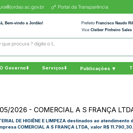
tura@jordao.ac.gov.br
Portal da Transparência
lá, Bem-vindo a Jordão!
Prefeito
Francisco Naudo Ri
Vice
Cleiber Pinheiro Sales
O Governo⬇️
Serviços⬇️
T
Publicações 🔽
N°105/2026 - COMERCIAL A S FRANÇA LTD
ERIAL DE HIGIÊNE E LIMPEZA destinados ao atendimento 
empresa COMERCIAL A S FRANÇA LTDA, valor R$ 11.790,30