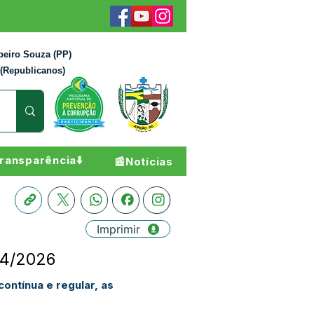
beiro Souza (PP)
 (Republicanos)
ransparência⬇️
📰Notícias
Imprimir
04/2026
ontínua e regular, as