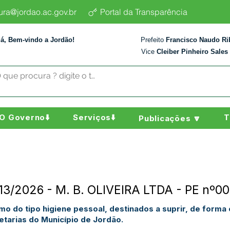
tura@jordao.ac.gov.br
Portal da Transparência
lá, Bem-vindo a Jordão!
Prefeito
Francisco Naudo Ri
Vice
Cleiber Pinheiro Sales
O Governo⬇️
Serviços⬇️
T
Publicações 🔽
113/2026 - M. B. OLIVEIRA LTDA - PE nº0
o do tipo higiene pessoal, destinados a suprir, de forma c
tarias do Município de Jordão.