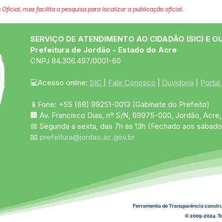
 Oficial, mas facilita a pesquisa para localizar a publicação oficial.
SERVIÇO DE ATENDIMENTO AO CIDADÃO (SIC) E O
Prefeitura de Jordão - Estado do Acre
CNPJ 84.306.497/0001-60
💻Acesso online: 
SIC 
| 
Fale Conosco
 | 
Ouvidoria
 | 
Portal
📱Fone: +55 (68)
99251-0013
(Gabinete do Prefeito)
🏢 Av. Francisco Dias, nº S/N, 69975-000, Jordão, Acre, 
📅 Segunda a sexta, das 7h às 13h (Fechado aos sábado
📧 
prefeitura@jordao.ac.gov.br
Ferramenta de Transparência constr
© 2009-2024. To