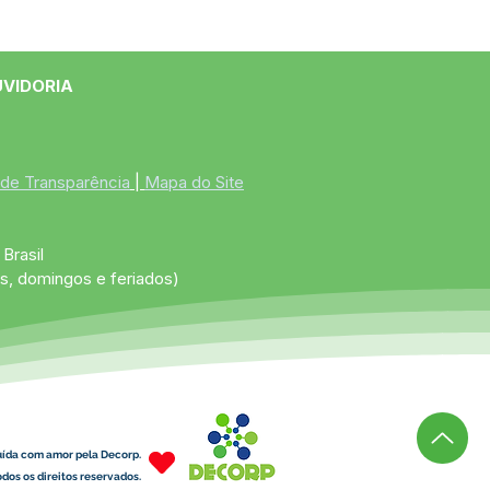
UVIDORIA
 de Transparência
 | 
Mapa do Site
Brasil
s, domingos e feriados)
uída com amor pela Decorp.
dos os direitos reservados.