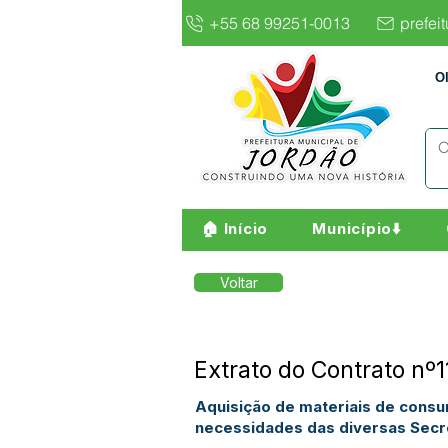
+55 68 99251-0013
prefei
O
🏠 Início
Município⬇️
Voltar
Extrato do Contrato nº
Aquisição de materiais de consum
necessidades das diversas Secre