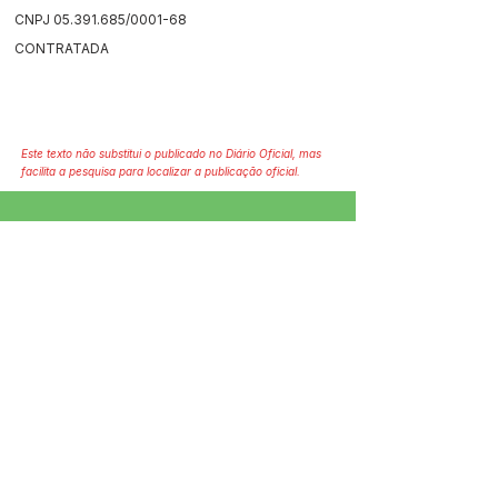
CNPJ
05.391.685
/0001-68
CONTRATADA
Este texto não substitui o publicado no Diário Oficial, mas
facilita a pesquisa para localizar a publicação oficial.
SERVIÇO DE ATENDIMENTO AO 
CIDADÃO (SIC) E OUVIDORIA
Prefeitura de Jordão - Estado do 