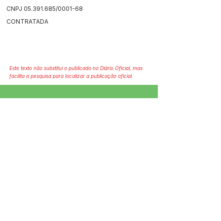
CNPJ
05.391.685
/0001-68
CONTRATADA
Este texto não substitui o publicado no Diário Oficial, mas
facilita a pesquisa para localizar a publicação oficial.
SERVIÇO DE ATENDIMENTO AO 
CIDADÃO (SIC) E OUVIDORIA
Prefeitura de Jordão - Estado do 