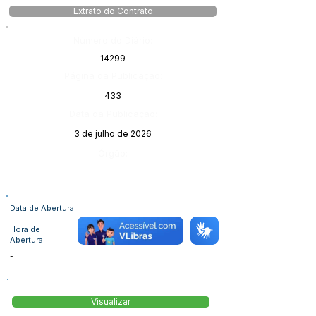
Extrato do Contrato
Número do Diário:
14299
Página da Publicação:
433
Data da Publicação:
3 de julho de 2026
Órgão:
Data de Abertura
-
Hora de
Abertura
-
Visualizar