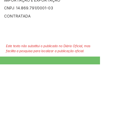
IMPORTAÇÃO E EXPORTAÇÃO
CNPJ:
14.869.791
/0001-03
CONTRATADA
Este texto não substitui o publicado no Diário Oficial, mas
facilita a pesquisa para localizar a publicação oficial.
SERVIÇO DE ATENDIMENTO AO 
CIDADÃO (SIC) E OUVIDORIA
Prefeitura de Jordão - Estado do 