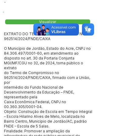
-
Visualizar
EXTRATO DO TERMO DE COMPROMISSO No
962514/2024/FNDE/CAIXA
O Município de Jordão, Estado do Acre, CNPJ no
84.306.497
/0001-60, em atendimento ao
disposto no art. 30 da Portaria Conjunta
MGI/MF/CGU no 32, de 2024, torna público o
extrato
do Termo de Compromisso no
962514/2024/FNDE/CAIXA, firmado com a União,
por
intermédio do Fundo Nacional de
Desenvolvimento da Educação – FNDE,
representado pela
Caixa Econômica Federal, CNPJ no
00.360.305
/0001-04.
Objeto: Construção de Escola em Tempo Integral
– Escola Hilarino Alves de Melo, localizada no
Bairro Centro, Município de Jordão/AC, padrão
FNDE – Escola de 5 Salas.
Finalidade: Promover a ampliação da
infraestrutura da rede pública municipal de