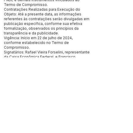
Termo de Compromisso.
Contratações Realizadas para Execução do
Objeto: Até a presente data, as informações
referentes às contratações serão divulgadas em
publicação específica, conforme sua efetiva
formalização, observados os princípios da
transparência e da publicidade.
Vigência: Início em 22 de julho de 2024,
conforme estabelecido no Termo de
Compromisso.
Signatários: Rafael Vieira Forselini, representante
da Caixa Econômica Federal, e Francisco
Naudino Ribeiro Souza, Prefeito do Município de
Jordão/AC.
Este texto não substitui o publicado no Diário Oficial, mas
facilita a pesquisa para localizar a publicação oficial.