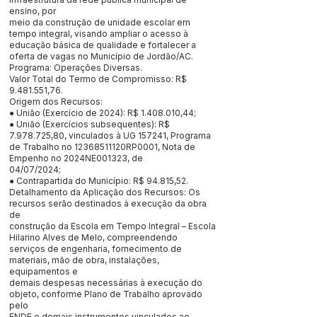
ensino, por
meio da construção de unidade escolar em
tempo integral, visando ampliar o acesso à
educação básica de qualidade e fortalecer a
oferta de vagas no Município de Jordão/AC.
Programa: Operações Diversas.
Valor Total do Termo de Compromisso: R$
9.481.551
,76.
Origem dos Recursos:
● União (Exercício de 2024): R$
1.408.010
,44;
● União (Exercícios subsequentes): R$
7.978.725
,80, vinculados à UG 157241, Programa
de Trabalho no 12368511120RP0001, Nota de
Empenho no 2024NE001323, de
04/07/2024;
● Contrapartida do Município: R$ 94.815,52.
Detalhamento da Aplicação dos Recursos: Os
recursos serão destinados à execução da obra
de
construção da Escola em Tempo Integral – Escola
Hilarino Alves de Melo, compreendendo
serviços de engenharia, fornecimento de
materiais, mão de obra, instalações,
equipamentos e
demais despesas necessárias à execução do
objeto, conforme Plano de Trabalho aprovado
pelo
FNDE e demais instrumentos vinculados ao