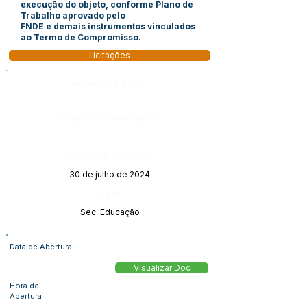
execução do objeto, conforme Plano de
Trabalho aprovado pelo
FNDE e demais instrumentos vinculados
ao Termo de Compromisso.
Licitações
Número do Diário:
Página da Publicação:
Data da Publicação:
30 de julho de 2024
Órgão:
Sec. Educação
Data de Abertura
-
Visualizar Doc
Hora de
Abertura