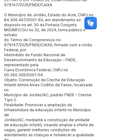
979147/2025/FNDE/CAIXA
O Município de Jordão, Estado do Acre, CNPJ no
84.306.497
/0001-60, em atendimento ao
disposto no art. 30 da Portaria Conjunta
MGI/MF/CGU no 32, de 2024, torna público o
extrato
do Termo de Compromisso no
979147/2025/FNDE/CAIXA, firmado com a União
Federal, por
intermédio do Fundo Nacional de
Desenvolvimento da Educação – FNDE,
representado pela
Caixa Econômica Federal, CNPJ no
00.360.305
/0001-04.
Objeto: Construção da Creche de Educação
Infantil Almira Alves Coêlho de Farias, localizada
no
Município de Jordão/AC, padrão FNDE – Creche
Tipo 2.
Finalidade: Promover a ampliação da
infraestrutura da educação infantil no Município
de
Jordão/AC, mediante a construção de unidade
de educação infantil, visando ampliar a oferta de
vagas, garantir melhores condições de
atendimento às crianças e fortalecer a qualidade
da