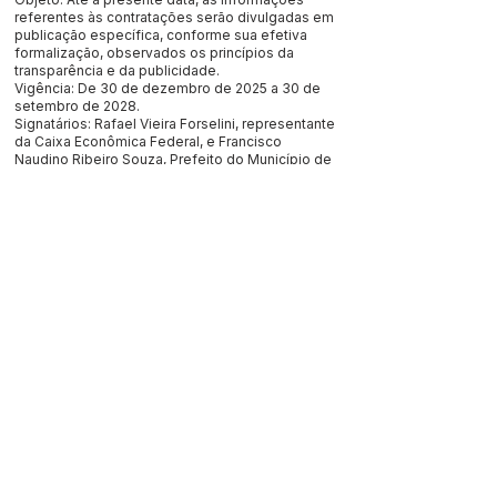
referentes às contratações serão divulgadas em
publicação específica, conforme sua efetiva
formalização, observados os princípios da
transparência e da publicidade.
Vigência: De 30 de dezembro de 2025 a 30 de
setembro de 2028.
Signatários: Rafael Vieira Forselini, representante
da Caixa Econômica Federal, e Francisco
Naudino Ribeiro Souza, Prefeito do Município de
Jordão/AC.
Este texto não substitui o publicado no Diário Oficial, mas
facilita a pesquisa para localizar a publicação oficial.