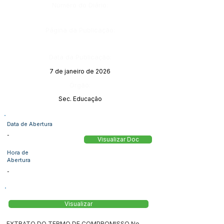
Número do Diário:
Página da Publicação:
Data da Publicação:
7 de janeiro de 2026
Órgão:
Sec. Educação
Data de Abertura
-
Visualizar Doc
Hora de
Abertura
-
Visualizar
EXTRATO DO TERMO DE COMPROMISSO No