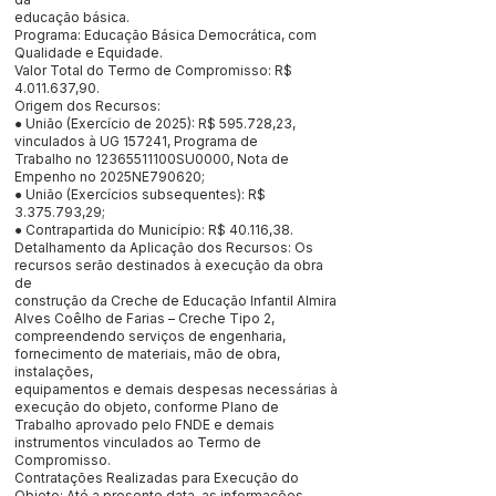
educação básica.
Programa: Educação Básica Democrática, com
Qualidade e Equidade.
Valor Total do Termo de Compromisso: R$
4.011.637
,90.
Origem dos Recursos:
● União (Exercício de 2025): R$ 595.728,23,
vinculados à UG 157241, Programa de
Trabalho no 12365511100SU0000, Nota de
Empenho no 2025NE790620;
● União (Exercícios subsequentes): R$
3.375.793
,29;
● Contrapartida do Município: R$ 40.116,38.
Detalhamento da Aplicação dos Recursos: Os
recursos serão destinados à execução da obra
de
construção da Creche de Educação Infantil Almira
Alves Coêlho de Farias – Creche Tipo 2,
compreendendo serviços de engenharia,
fornecimento de materiais, mão de obra,
instalações,
equipamentos e demais despesas necessárias à
execução do objeto, conforme Plano de
Trabalho aprovado pelo FNDE e demais
instrumentos vinculados ao Termo de
Compromisso.
Contratações Realizadas para Execução do
Objeto: Até a presente data, as informações